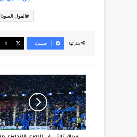
الفول السودا
فيسبوك
‫X
شاركها
سباق
ثلاثي
في
الدوري
الإنجليزي
من
أجل
ميتروفيتش
سباق ثلاثي في الدوري الإنجليزي من