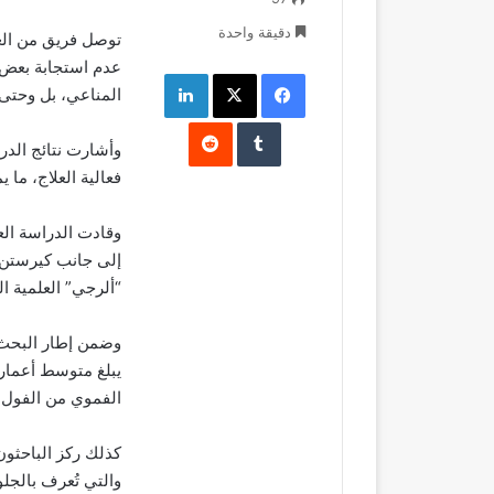
دقيقة واحدة
توصل فريق من العل
عدم استجابة بعض 
فيسبوك
‫X
لينكدإن
المناعي، بل وحتى
وأشارت نتائج الدرا
فعالية العلاج، ما 
وقادت الدراسة ال
إلى جانب كيرستن 
“ألرجي” العلمية 
يبلغ متوسط أعمار
الفموي من الفول 
كذلك ركز الباحثو
والتي تُعرف بالجلو