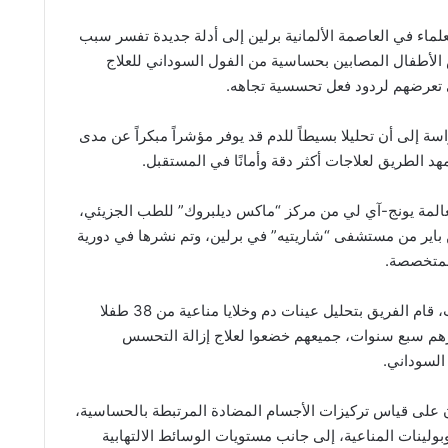
ماء في العاصمة الألمانية برلين إلى أدلة جديدة تفسر سبب
الأطفال المصابين بحساسية من الفول السوداني للعلاج
 تعرضهم لردود فعل تحسسية تجاهه.
سة إلى أن تحليلا بسيطاً للدم قد يوفر مؤشراً مبكراً عن مدى
يمهد الطريق لعلاجات أكثر دقة وأمانًا في المستقبل.
عالمة يونج-آي لي من مركز “ماكس ديلبروك” للطب الجزيئي،
باير من مستشفى “شاريتيه” في برلين، وتم نشرها في دورية
المتخصصة.
وضمن إطار البحث، قام الفريق بتحليل عينات دم وخلايا مناعية من 38 طفلا
هم سبع سنوات، جميعهم خضعوا لعلاج إزالة التحسس
السوداني.
ن على قياس تركيزات الأجسام المضادة المرتبطة بالحساسية،
بولينات المناعية، إلى جانب مستويات الوسائط الالتهابية