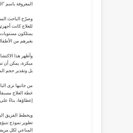
المعروفة باسم “الس
وصرّح الباحث المش
للعلاج كانت أجهزته
يمتلكون مستويات أ
بغيرهم من الأطفال
وأظهر هذا الاكتشا
مبكرة، يمكن أن تسا
بل وتقدير حجم الم
من جانبها ترى البا
خطة العلاج مسبقا
إعطاؤها، بناءً عل
ويخطط الفريق البحث
تطوير نموذج تنبؤي
المناعي لكل مريض