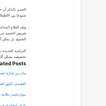
الجدير بالذكر أن ح
شيوعا بين الأطفال، حيث تُصيب نحو
ويُعد العلاج المن
تعريض الجسم تدريج
الجميع، بل يمكن 
الدراسة الجديدة ت
تخصيصه بشكل أكبر 
ated Posts
بيان من إمارة عسي
العقيدي: الفوز أه
نيوم يخسر بثلاثية 
عرض إنجليزي من 