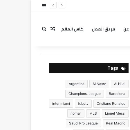
إضافة عمود جانبي
عن
فريق العمل
كاس العالم
بحث عن
مقال عشوائي
Tags
Argentina
Al Nassr
Al Hilal
Champions. League
Barcelona
inter miami
fubotv
Cristiano Ronaldo
nomsn
MLS
Lionel Messi
Saudi Pro League
Real Madrid