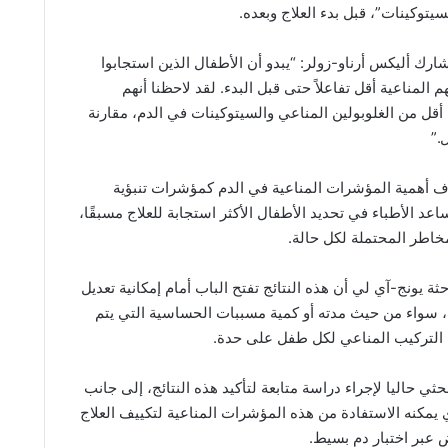
يتوكينات”، قبل بدء العلاج وبعده.
ارك أليكس أرناو-زولر: “يبدو أن الأطفال الذين استجابوا
م المناعية أقل تفاعلاً حتى قبل البدء. لقد لاحظنا أنهم
قل من الغلوبولين المناعي والسيتوكينات في الدم، مقارنة
.”
ف أهمية المؤشرات المناعية في الدم كمؤشرات تنبؤية
عد الأطباء في تحديد الأطفال الأكثر استجابة للعلاج مسبقًا،
خاطر المحتملة لكل حالة.
حثة يونج-آي لي أن هذه النتائج تفتح الباب أمام إمكانية تعديل
، سواء من حيث مدته أو كمية مسببات الحساسية التي يتم
ى التركيب المناعي لكل طفل على حدة.
ي حاليا لإجراء دراسة متابعة لتأكيد هذه النتائج، إلى جانب
 يمكنه الاستفادة من هذه المؤشرات المناعية لتكييف العلاج
 عبر اختبار دم بسيط.