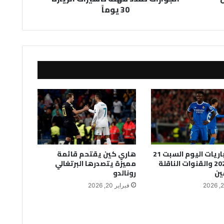
30 يوماً
جدول مباريات اليوم السبت 21
هاري كين يقتحم قائمة
فبراير 2026 والقنوات الناقلة
مميزة يتصدرها البرتغالي
ين
رونالدو
فبراير 20, 2026