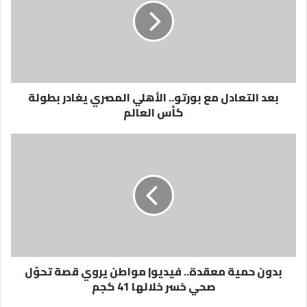
بورتو..
الأهلي
المصري
يغادر
بطولة
كأس
بعد التعادل مع بورتو.. الأهلي المصري يغادر بطولة
العالم
كأس العالم
بدون
حمية
معقدة..
فيديو|
مواطن
يروي
قصة
تحوّل
صحي
بدون حمية معقدة.. فيديو| مواطن يروي قصة تحوّل
خسر
صحي خسر خلالها 41 كجم
خلالها
41