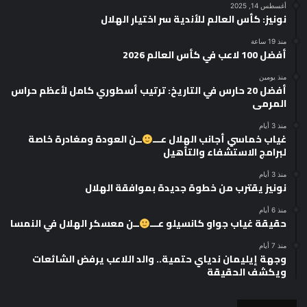
أغسطس 14, 2025
نونيز: كأس العالم للأندية سر اختيار الهلال
منذ 19 ساعة
أفضل 100 لاعب في كأس العالم 2026
منذ يومين
أفضل 20 حارس في التاريخ: ترتيب أسطوري كامل لأعظم حراس
المرمى
منذ 3 أيام
غياب خماسي أجانب الهلال عـــ
ــن العودة ومغادرة خاصة
لبرامج الاستشفاء والتأهيل
منذ 3 أيام
نونيز يقترب من خطوة جديدة بموافقة الهلال
منذ 6 أيام
حقيقة غياب جواو كانسيلو عـــ
ــن معسكر الهلال في النمسا
منذ 7 أيام
وجهة إيليمان ندياي حتمية.. والد اللاعب يرفض الشائعات
ويكشف الحقيقة