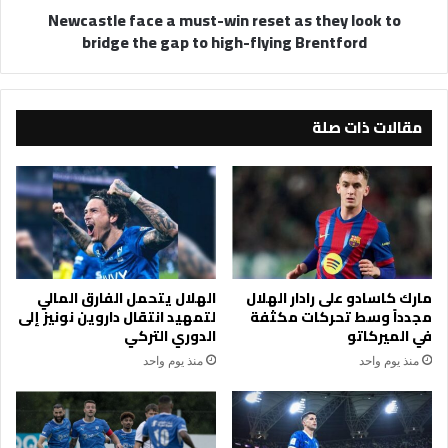
Newcastle face a must-win reset as they look to
to
bridge the gap to high-flying Brentford
bridge
the
gap
to
مقالات ذات صلة
high-
flying
Brentford
مارك كاسادو على رادار الهلال
الهلال يتحمل الفارق المالي
مجدداً وسط تحركات مكثفة
لتمهيد انتقال داروين نونيز إلى
في الميركاتو
الدوري التركي
منذ يوم واحد
منذ يوم واحد