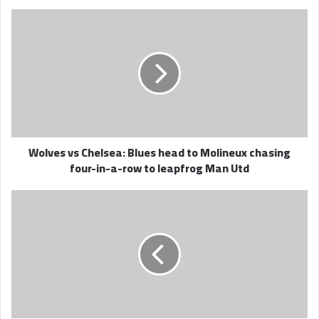
Wolves
vs
Chelsea:
Blues
head
to
Molineux
chasing
four-
Wolves vs Chelsea: Blues head to Molineux chasing
in-
four-in-a-row to leapfrog Man Utd
a-
row
to
Newcastle
leapfrog
face
Man
a
Utd
must-
win
reset
as
they
look