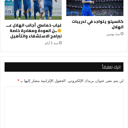
كانسيلو يتواجد في تدريبات
غياب خماسي أجانب الهلال عـــ
الهلال
ــن العودة ومغادرة خاصة
منذ يومين
لبرامج الاستشفاء والتأهيل
منذ 5 أيام
اترك تعليقاً
لن يتم نشر عنوان بريدك الإلكتروني.
الحقول الإلزامية مشار إليها بـ
*
ا
ل
ت
ع
ل