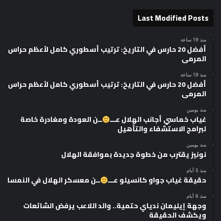
Last Modified Posts
منذ 19 ساعة
أفضل 20 حارس في التاريخ: ترتيب أسطوري كامل لأعظم حراس
المرمى
منذ 19 ساعة
أفضل 20 حارس في التاريخ: ترتيب أسطوري كامل لأعظم حراس
المرمى
منذ يومين
غياب خماسي أجانب الهلال عـــ
ــن العودة ومغادرة خاصة
لبرامج الاستشفاء والتأهيل
منذ يومين
نونيز يقترب من خطوة جديدة بموافقة الهلال
منذ 5 أيام
حقيقة غياب جواو كانسيلو عـــ
ــن معسكر الهلال في النمسا
منذ 6 أيام
وجهة إيليمان ندياي حتمية.. والد اللاعب يرفض الشائعات
ويكشف الحقيقة