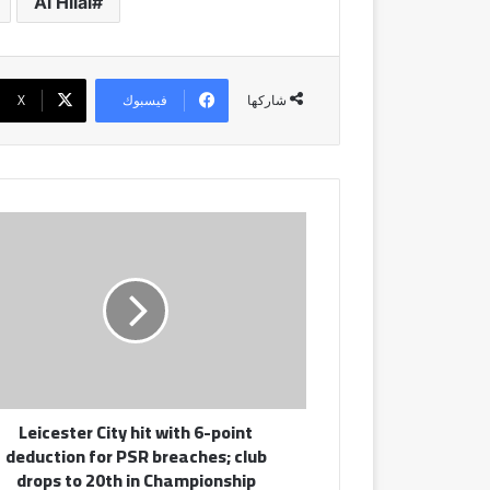
Al Hilal
فيسبوك
‫X
شاركها
Leicester
City
hit
with
6-
point
deduction
for
PSR
Leicester City hit with 6-point
breaches;
deduction for PSR breaches; club
club
drops to 20th in Championship
drops