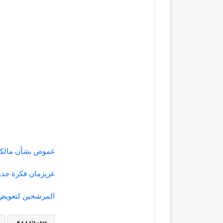
غموض بشأن مالكو
غريزمان فكرة جديد
المرشحين لتعويض 