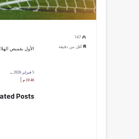
147
أقل من دقيقة
الأول بقميص الهل
5 فبراير 2026
ــ
|
10:46 م
ated Posts