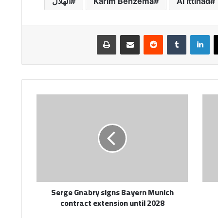
Al Ittihad
Karim Benzema
الهلال
لينكدإن
مشاركة عبر البريد
طباعة
Serge
Gnabry
signs
Bayern
Munich
contract
extension
until
2028
Serge Gnabry signs Bayern Munich
contract extension until 2028