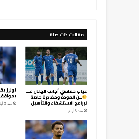
to
20th
in
Championship
مقالات ذات صلة
نونيز ي
غياب خماسي أجانب الهلال عـــ
بموافقة 
ــن العودة ومغادرة خاصة
لبرامج الاستشفاء والتأهيل
منذ 3 أيام
منذ 3 أيام