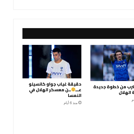
حقيقة غياب جواو كانسيلو
قترب من خطوة جديدة
عـــ
ــن معسكر الهلال في
الهلال
النمسا
منذ 6 أيام