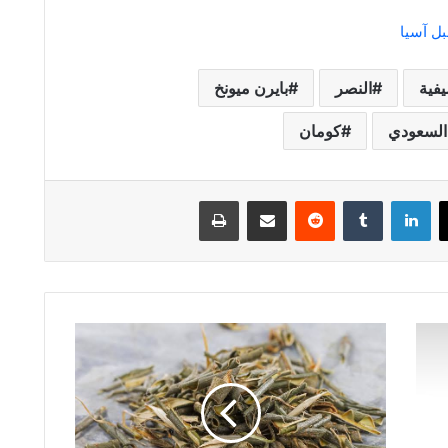
بل آسيا
يفية
النصر
بايرن ميونخ
السعودي
كومان
لينكدإن
مشاركة عبر البريد
طباعة
فوائد
لحاء
الصفصاف
واستخداماته
الطبية
المحتملة