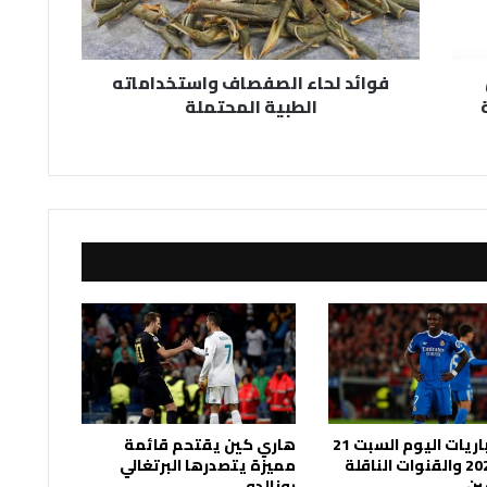
فوائد لحاء الصفصاف واستخداماته
الطبية المحتملة
جدول مباريات اليوم السبت 21
هاري كين يقتحم قائمة
فبراير 2026 والقنوات الناقلة
مميزة يتصدرها البرتغالي
ين
رونالدو