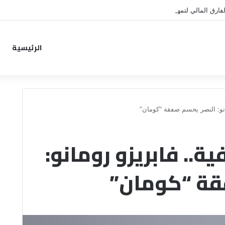
فارق المالي لتمهيد انتقال داروين نونيز إلى الدوري التركي
الرئيسية
مانو: النصر يحسم صفقة “كومان”
ية.. فابريزو رومانو:
قة “كومان”