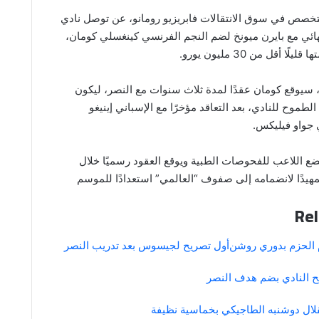
خصص في سوق الانتقالات فابريزيو رومانو، عن توصل نادي
هائي مع بايرن ميونخ لضم النجم الفرنسي كينغسلي كومان،
ا أقل من 30 مليون يورو.
سيوقع كومان عقدًا لمدة ثلاث سنوات مع النصر، ليكون
لطموح للنادي، بعد التعاقد مؤخرًا مع الإسباني إينيغو
ي جواو فيليكس.
ع اللاعب للفحوصات الطبية ويوقع العقود رسميًا خلال
مهيدًا لانضمامه إلى صفوف “العالمي” استعدادًا للموسم
Rel
م الحزم بدوري روشن
أول تصريح لجيسوس بعد تدريب النصر
ح النادي بضم هدف النصر
ال دوشنبه الطاجيكي بخماسية نظيفة