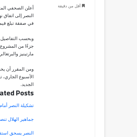
أقل من دقيقة
أعلن الصحفي المت
النصر إلى اتفاق ن
في صفقة تبلغ قيمتها قليلً
وبحسب التفاصيل، 
جزءًا من المشروع ا
مارتينيز والبرتغال
ومن المقرر أن يخض
الأسبوع الجاري، ت
الجديد.
ated Posts
تشكيلة النصر أما
جماهير الهلال تنص
النصر يسحق استقل