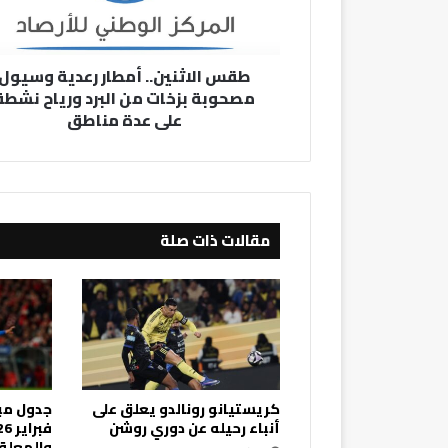
بزخات
من
البرد
طقس الاثنين.. أمطار رعدية وسيول
ورياح
مصحوبة بزخات من البرد ورياح نشطة
نشطة
على عدة مناطق
على
عدة
مناطق
مقالات ذات صلة
كريستيانو رونالدو يعلق على
أنباء رحيله عن دوري روشن
والمعلق