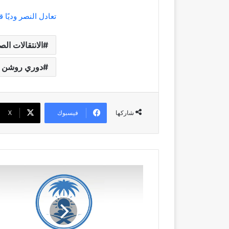
تعادل النصر وديًا ق
الانتقالات الص
دوري روشن 
فيسبوك
‫X
شاركها
طقس
الاثنين..
أمطار
رعدية
وسيول
مصحوبة