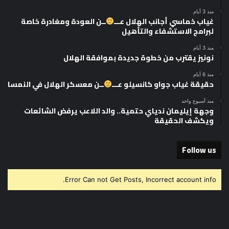
منذ 3 أيام
غياب خماسي أجانب الهلال عـــ
ــن العودة ومغادرة خاصة
لبرامج الاستشفاء والتأهيل
منذ 3 أيام
نونيز يقترب من خطوة جديدة بموافقة الهلال
منذ 6 أيام
حقيقة غياب جواو كانسيلو عـــ
ــن معسكر الهلال في النمسا
منذ أسبوع واحد
وجهة إيليمان ندياي حتمية.. والد اللاعب يرفض الشائعات
ويكشف الحقيقة
Follow us
Error Can not Get Posts, Incorrect account info.