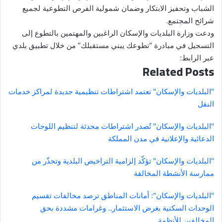
الشباب وتحفيز الابتكار وضمان شمولية الفرص التطوعية لجميع
شرائح المجتمع.
ودعت وزارة البلديات والإسكان الراغبين والمهتمين بالتطوع إلى
التسجيل في مبادرة “تطوعك يبني مستقبلك” من خلال تطبيق بلدي
عبر الرابط:
Related Posts
"البلديات والإسكان" تعتمد اشتراطات تنظيمية جديدة لمراكز خدمات
النقل
"البلديات والإسكان" تُصدر اشتراطات محدثة لتنظيم اللوحات
الدعائية والإعلانية في مدن المملكة
"البلديات والإسكان" تؤكّد إلزامية التراخيص البلدية وتحذّر من
ممارسة الأنشطة المخالفة
"البلديات والإسكان": أمانات المناطق ترصد مخالفات تقسيم
الوحدات السكنية بغرض الاستثمار.. وغرامات مشددة بحق
المخالفين للأنظمة