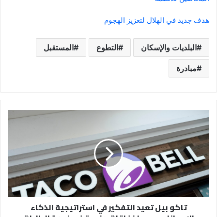
هدف جديد في الهلال لتعزيز الهجوم
البلديات والإسكان
التطوع
المستقبل
مبادرة
تاكو
بيل
تعيد
التفكير
في
استراتيجية
الذكاء
الاصطناعي
بعد
تاكو بيل تعيد التفكير في استراتيجية الذكاء
إخفاقات
مزعجة