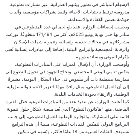
الإسهام المباشر في تطوير بيئتهم العمرانية، عبر مسارات تطوعية
مدروسة ترتبط باحتياجات الأحياء، وتُنفذ بشراكات مؤسسية وآليات
حوكمة تضمن الكفاءة والاستدامة.
وبحسب إحصاءات الوزارة، فقد بلغ إجمالي عدد المتطوعين في
مبادراتها حتى نهاية يونيو 2025م، أكثر من 171,494 متطوعًا، توزعت
مشاركاتهم في مجالات خدمية وإنسانية وتنموية شملت الإسكان
والرقابة المجتمعية والبرامج البيئية، إضافة إلى مبادرات إنسانية تُعنى
بإكرام الموتى ومساندة ذويهم.
وأوضحت الوزارة، أن الإقبال المتزايد على المبادرات التطوعية،
يعكس تنامي الوعي المجتمعي، ونجاح الجهود في تحويل التطوع إلى
ممارسة منتظمة ذات أثر ملموس في حياة السكان اليومية، مشيرةً
إلى أن العمل التطوعي، يمثل رافدًا مهمًا لتعزيز الانتماء والمسؤولية
الوطنية، والارتقاء بجودة الخدمات البلدية.
كما أعلنت الوزارة، عن تنفيذ عدد من المبادرات النوعية خلال الفترة
الماضية، منها “هاكاثون التطوع” الذي يُعد منصة لابتكار حلول تنموية
قائمة على المشاركة، والجائزة الوطنية للعمل التطوعي، إلى جانب
البرنامج الدولي لتمكين القيادات التطوعية، مبينةً أن هذه البرامج
تستهدف الفئات العمرية من 18 عامًا فأكثر، وتُسهم في تمكين