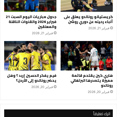
كريستيانو رونالدو يعلق على
جدول مباريات اليوم السبت 21
أنباء رحيله عن دوري روشن
فبراير 2026 والقنوات الناقلة
والمعلقين
فبراير 21, 2026
فبراير 21, 2026
هاري كين يقتحم قائمة
فيم يفكر الحسين إربد ؟ وهل
مميزة يتصدرها البرتغالي
يحضر رونالدو إلى الأردن؟
رونالدو
فبراير 20, 2026
فبراير 20, 2026
اترك تعليقاً