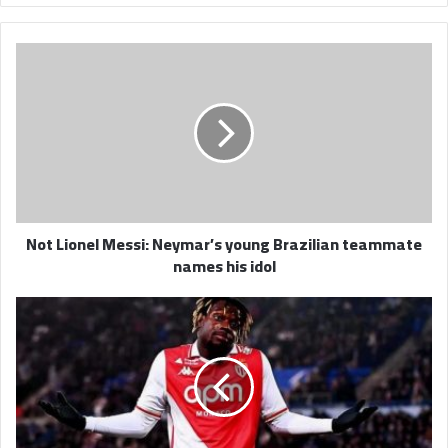
Not
Lionel
Messi:
Neymar’s
young
Brazilian
teammate
names
his
Not Lionel Messi: Neymar’s young Brazilian teammate
idol
names his idol
مهاجم
موناكو
خليفة
بنزيمة
في
الاتحاد