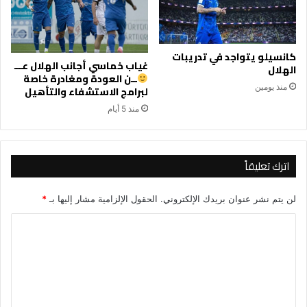
كانسيلو يتواجد في تدريبات
غياب خماسي أجانب الهلال عـــ
الهلال
ــن العودة ومغادرة خاصة
منذ يومين
لبرامج الاستشفاء والتأهيل
منذ 5 أيام
اترك تعليقاً
لن يتم نشر عنوان بريدك الإلكتروني.
الحقول الإلزامية مشار إليها بـ
*
ا
ل
ت
ع
ل