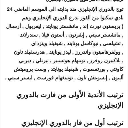
توج بالدوري الإنجليزي منذ بدايته الى الموسم الماضي 24
نادي تمكنوا من الفوز بدرع الدوري الإنجليزي وهم
( بريستون نورث إند , مانشستر يونايتد , ليفربول , أرسنال
, مانشستر سيتي , إيفرتون , أستون فيلا , سندرلاند
, تشيلسي , نيوكاسل يونايتد , شيفيلد وينزداي
, وولفرهامبتون واندررز , ليدز يونايتد , هدرسفيلد تاون
, بلاكبيرن روفرز , توتنهام هوتسبير ,
بيرنلي , ديربي
كاونتي , بورتسموث ,
شيفيلد يونايتد , وست بروميتش
ألبيون , إبسويتش تاون , نوتينغهام فورست , ليستر سيتي .
ترتيب
الأندية
الأولى من فازت
بالدوري
الإنجليزي
ترتيب أول من فاز
بالدوري الإنجليزي