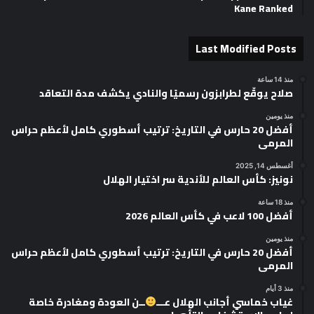
Kane Ranked
Last Modified Posts
منذ 14 ساعة
صلاح يوقّع لطرابزون رسميًا والنادي يكشف مدة التعاقد
منذ يومين
أفضل 20 حارس في التاريخ: ترتيب أسطوري كامل لأعظم حراس
المرمى
أغسطس 14, 2025
نونيز: كأس العالم للأندية سر اختيار الهلال
منذ 18 ساعة
أفضل 100 لاعب في كأس العالم 2026
منذ يومين
أفضل 20 حارس في التاريخ: ترتيب أسطوري كامل لأعظم حراس
المرمى
منذ 3 أيام
غياب خماسي أجانب الهلال عـــ
ــن العودة ومغادرة خاصة