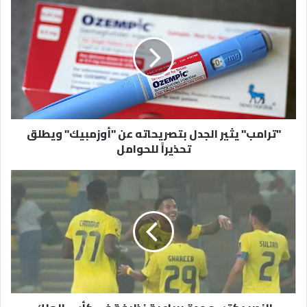
"ترامب"
يثير
الجدل
بتصريحاته
عن
"أوزمبيك"
ويطلق
تحذيراً
للحوامل
"ترامب" يثير الجدل بتصريحاته عن "أوزمبيك" ويطلق
تحذيراً للحوامل
النصر
يكتسح
جدة
برباعية
نظيفة
في
كأس
الملك