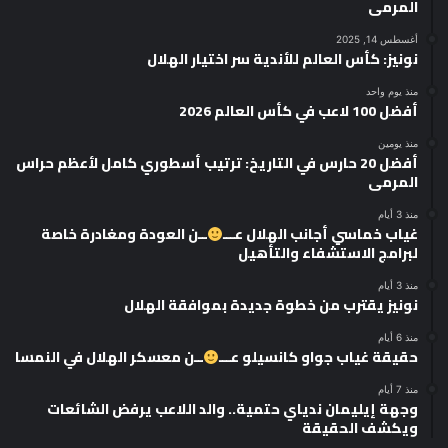
المرمى
أغسطس 14, 2025
نونيز: كأس العالم للأندية سر اختيار الهلال
منذ يوم واحد
أفضل 100 لاعب في كأس العالم 2026
منذ يومين
أفضل 20 حارس في التاريخ: ترتيب أسطوري كامل لأعظم حراس
المرمى
منذ 3 أيام
غياب خماسي أجانب الهلال عـــ
ــن العودة ومغادرة خاصة
لبرامج الاستشفاء والتأهيل
منذ 3 أيام
نونيز يقترب من خطوة جديدة بموافقة الهلال
منذ 6 أيام
حقيقة غياب جواو كانسيلو عـــ
ــن معسكر الهلال في النمسا
منذ 7 أيام
وجهة إيليمان ندياي حتمية.. والد اللاعب يرفض الشائعات
ويكشف الحقيقة