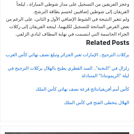
وعجز الفريقين من التسجيل على مدار شوطي المباراة ، ليلجأ
الفريقان إلى شوطين إضافيين لحسم بطاقة الترشح.
ولم تتغير النتيجة في الشوط الإضافي الأول و الثاني، على الرغم من
بعض الفرص السانحة للتسجيل لكليهما، ليتجه الفريقان إلى ركلات
الجزاء الحاسمة التي ابتسمت في نهاية المطاف لنادي الزلفي.
Related Posts
بركلات الترجيح.. الإمارات تعبر الجزائر وتبلغ نصف نهائي كأس العرب
زلزال في “النخبة”.. السد القطري يطيح بالهلال بركلات الترجيح في
ليلة “الريمونتادا” المتبادلة
كأس أمم أفريقيا
نتائج قرعة نصف نهائي كأس الملك
الهلال يتخطى الفتح في كأس الملك