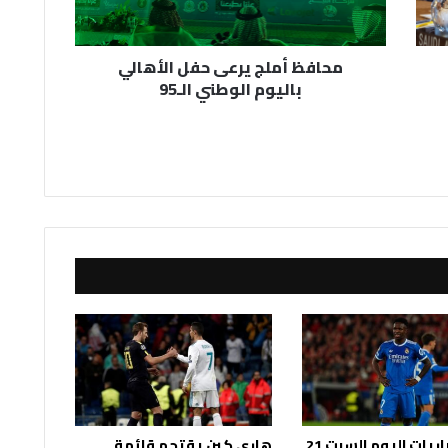
الوطني
الـ95
محافظ أملج يرعى حفل الأهالي
باليوم الوطني الـ95
جدول مباريات اليوم السبت 21
هاري كين يقتحم قائمة