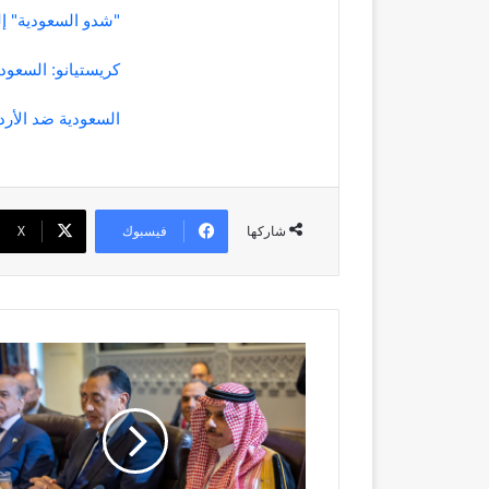
"شدو السعودية" إ
كريستيانو: السعود
السعودية ضد الأرد
فيسبوك
‫X
شاركها
البيان
المشترك
الصادر
عن
الدول
الأعضاء