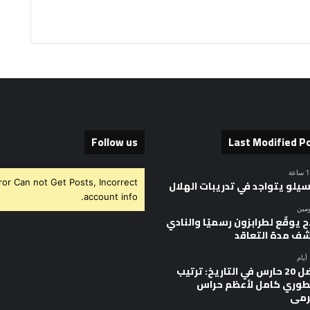
Follow us
Last Modified P
ror Can not Get Posts, Incorrect
سيلو يتواجد في تدريبات الهلال
account info.
ومين
 يوقّع لطرابزون رسميًا والنادي
ف مدة التعاقد
أفضل 20 حارس في التاريخ: ترتيب
وري كامل لأعظم حراس
رمى