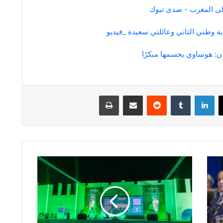
لى المغرب - صدى تبوك
ية وطني الثاني وعائلتي سعيدة _فيديو
ن: هوساوي يحسمها مبكرًا
لينكدإن
مشاركة عبر البريد
طباعة
محافظ
أملج
يرعى
حفل
الأهالي
باليوم