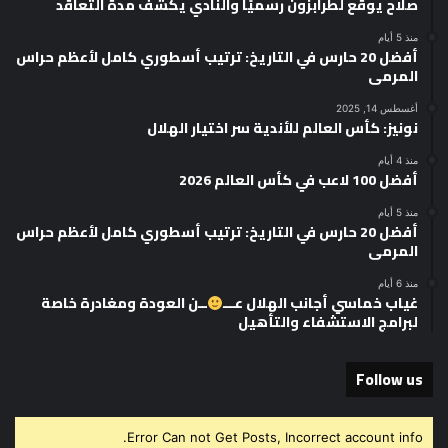
صلاح يوقّع لطرابزون رسميًا والنادي يكشف مدة التعاقد
منذ 5 أيام
أفضل 20 حارس في التاريخ: ترتيب أسطوري كامل لأعظم حراس
المرمى
أغسطس 14, 2025
نونيز: كأس العالم للأندية سر اختيار الهلال
منذ 4 أيام
أفضل 100 لاعب في كأس العالم 2026
منذ 5 أيام
أفضل 20 حارس في التاريخ: ترتيب أسطوري كامل لأعظم حراس
المرمى
منذ 6 أيام
غياب خماسي أجانب الهلال عـــ
ــن العودة ومغادرة خاصة
لبرامج الاستشفاء والتأهيل
Follow us
Error Can not Get Posts, Incorrect account info.