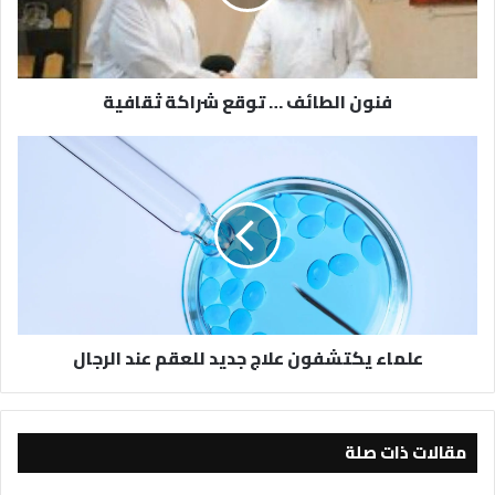
ثقافية
فنون الطائف … توقع شراكة ثقافية
علماء
يكتشفون
علاج
جديد
للعقم
عند
الرجال
علماء يكتشفون علاج جديد للعقم عند الرجال
مقالات ذات صلة