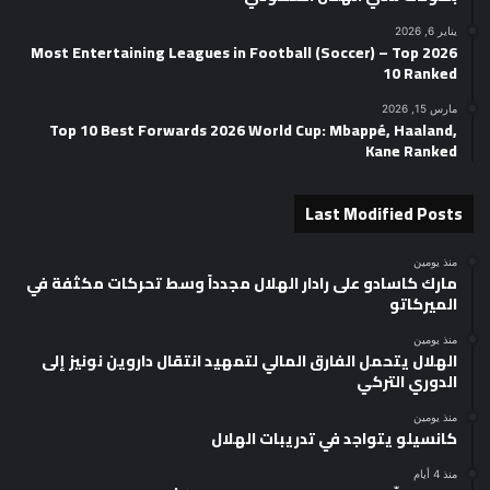
يناير 6, 2026
2026 Most Entertaining Leagues in Football (Soccer) – Top
10 Ranked
مارس 15, 2026
Top 10 Best Forwards 2026 World Cup: Mbappé, Haaland,
Kane Ranked
Last Modified Posts
منذ يومين
مارك كاسادو على رادار الهلال مجدداً وسط تحركات مكثفة في
الميركاتو
منذ يومين
الهلال يتحمل الفارق المالي لتمهيد انتقال داروين نونيز إلى
الدوري التركي
منذ يومين
كانسيلو يتواجد في تدريبات الهلال
منذ 4 أيام