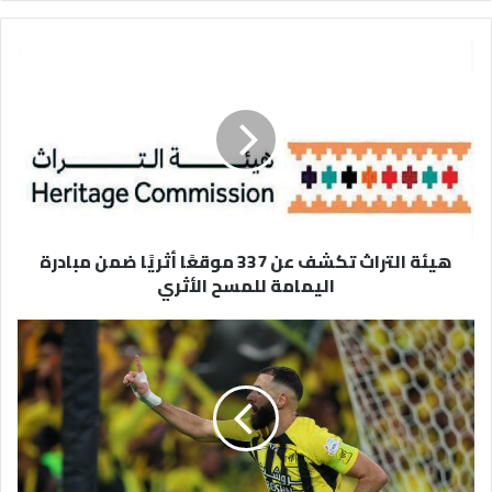
هيئة
التراث
تكشف
عن
337
موقعًا
أثريًا
ضمن
مبادرة
هيئة التراث تكشف عن 337 موقعًا أثريًا ضمن مبادرة
اليمامة
اليمامة للمسح الأثري
للمسح
الأثري
موقف
بنزيما
من
مواجهة
الكلاسيكو
أمام
الهلال