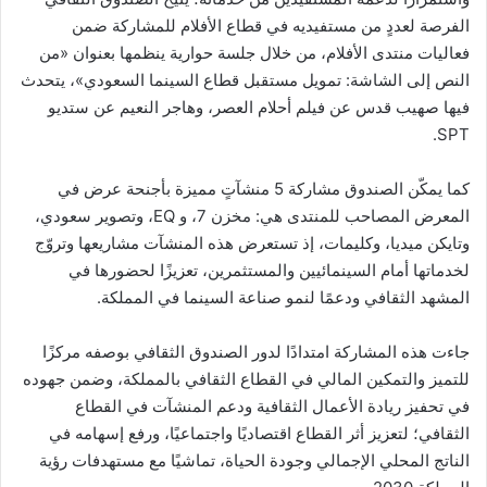
الفرصة لعددٍ من مستفيديه في قطاع الأفلام للمشاركة ضمن
فعاليات منتدى الأفلام، من خلال جلسة حوارية ينظمها بعنوان «من
النص إلى الشاشة: تمويل مستقبل قطاع السينما السعودي»، يتحدث
فيها صهيب قدس عن فيلم أحلام العصر، وهاجر النعيم عن ستديو
SPT.
كما يمكّن الصندوق مشاركة 5 منشآتٍ مميزة بأجنحة عرض في
المعرض المصاحب للمنتدى هي: مخزن 7، و EQ، وتصوير سعودي،
وتايكن ميديا، وكليمات، إذ تستعرض هذه المنشآت مشاريعها وتروّج
لخدماتها أمام السينمائيين والمستثمرين، تعزيزًا لحضورها في
المشهد الثقافي ودعمًا لنمو صناعة السينما في المملكة.
جاءت هذه المشاركة امتدادًا لدور الصندوق الثقافي بوصفه مركزًا
للتميز والتمكين المالي في القطاع الثقافي بالمملكة، وضمن جهوده
في تحفيز ريادة الأعمال الثقافية ودعم المنشآت في القطاع
الثقافي؛ لتعزيز أثر القطاع اقتصاديًا واجتماعيًا، ورفع إسهامه في
الناتج المحلي الإجمالي وجودة الحياة، تماشيًا مع مستهدفات رؤية