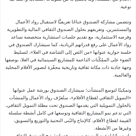
نوعية.
وتتضمن مشاركة الصندوق جناحًا تعريفيًّا لاستقبال رواد الأعمال
والمستثمرين، وتعريفهم بحلول الصندوق الثقافي المالية والتطويرية
وفرصه الاستثمارية، مع تقديم جلسات استشارية متخصصة تساعد
رواد الأعمال على رفع قدراتهم الريادية، كما سيشارك الصندوق في
جلسة حوارية عنوانها «من النَص إلى الشاشة في العلا»، لتسليط
الضوء على الممُكّنات الداعمة للمشاريع السينمائية في العلا، بوصفها
وجهة جاذبة ذات مكانة ثقافية وتاريخية محفّزة لتصوير الأفلام المحلية
والعالمية.
وتمكينًا لتوسع المنشآت؛ سيشارك الصندوق بورشة عمل عنوانها
«التمويل الثقافي لقطاع الأفلام»، ستُعرّف رواد الأعمال والمنشآت
بالحلول التمويلية التي يقدمها الصندوق تحت مظلة التمويل الثقافي،
التي تدعم نمو المشاريع الثقافية وتوسعها في كامل أنشطة سلسلة
القيمة لقطاع الأفلام، كالإنتاج والبُنى التحتية والتوزيع والتسويق،
وغيرها من الأنشطة.
واستمرارًا لدعمه المستفيدين من خدماته؛ يتيح الصندوق الثقافي