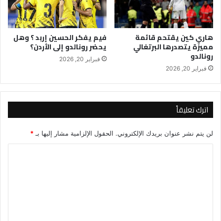
هاري كين يقتحم قائمة
فيم يفكر الحسين إربد ؟ وهل
مميزة يتصدرها البرتغالي
يحضر رونالدو إلى الأردن؟
رونالدو
فبراير 20, 2026
فبراير 20, 2026
اترك تعليقاً
لن يتم نشر عنوان بريدك الإلكتروني.
الحقول الإلزامية مشار إليها بـ
*
ا
ل
ت
ع
ل