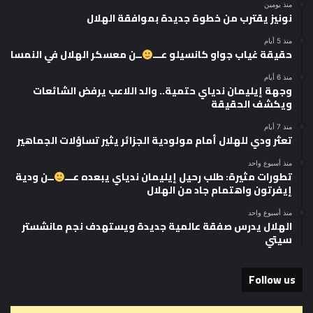
منذ يومين
نونيز يقترب من خطوة جديدة بموافقة الهلال
منذ 5 أيام
حقيقة غياب جواو كانسيلو عـــ
ــن معسكر الهلال في النمسا
منذ 6 أيام
وجهة إيليمان ندياي حتمية.. والد اللاعب يرفض الشائعات
ويكشف الحقيقة
منذ 7 أيام
تعثر ودي للهلال أمام مولودية الجزائر يثير تساؤلات الجماهير
منذ أسبوع واحد
تطورات مثيرة: طلب رحيل إيليمان ندياي يبعده عـــ
ــن ودية
إيفرتون واهتمام جاد من الهلال
منذ أسبوع واحد
الهلال يدرس صفقة عالمية جديدة ويستهدف نجم مانشستر
سيتي
Follow us