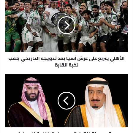
الأهلي
يتربع
على
عرش
آسيا
بعد
تتويجه
التاريخي
بلقب
الأهلي يتربع على عرش آسيا بعد تتويجه التاريخي بلقب
نخبة
نخبة القارة
القارة
بعد
توجيهات
القيادة
..
وصول
الطفل
الفلسطيني
"محمد
حجازي"
للمملكة