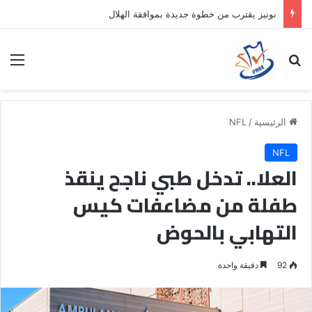
نونيز يقترب من خطوة جديدة بموافقة الهلال
بحث عن
الق
الرئيسية
/
NFL
NFL
العلا.. تدخل طبي ناجح ينقذ
طفلة من مضاعفات كيس
التهابي بالحوض
92
دقيقة واحدة