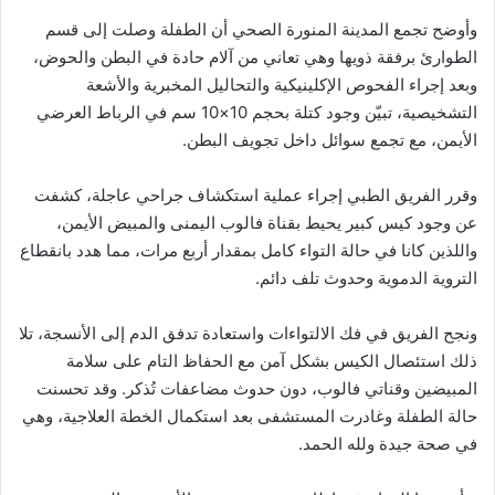
وأوضح تجمع المدينة المنورة الصحي أن الطفلة وصلت إلى قسم
الطوارئ برفقة ذويها وهي تعاني من آلام حادة في البطن والحوض،
وبعد إجراء الفحوص الإكلينيكية والتحاليل المخبرية والأشعة
التشخيصية، تبيّن وجود كتلة بحجم 10×10 سم في الرباط العرضي
الأيمن، مع تجمع سوائل داخل تجويف البطن.
وقرر الفريق الطبي إجراء عملية استكشاف جراحي عاجلة، كشفت
عن وجود كيس كبير يحيط بقناة فالوب اليمنى والمبيض الأيمن،
واللذين كانا في حالة التواء كامل بمقدار أربع مرات، مما هدد بانقطاع
التروية الدموية وحدوث تلف دائم.
ونجح الفريق في فك الالتواءات واستعادة تدفق الدم إلى الأنسجة، تلا
ذلك استئصال الكيس بشكل آمن مع الحفاظ التام على سلامة
المبيضين وقناتي فالوب، دون حدوث مضاعفات تُذكر. وقد تحسنت
حالة الطفلة وغادرت المستشفى بعد استكمال الخطة العلاجية، وهي
في صحة جيدة ولله الحمد.