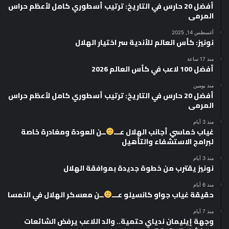
أفضل 20 حارس في التاريخ: ترتيب أسطوري كامل لأعظم حراس
المرمى
أغسطس 14, 2025
نونيز: كأس العالم للأندية سر اختيار الهلال
منذ 17 ساعة
أفضل 100 لاعب في كأس العالم 2026
منذ يومين
أفضل 20 حارس في التاريخ: ترتيب أسطوري كامل لأعظم حراس
المرمى
منذ 3 أيام
غياب خماسي أجانب الهلال عـــ
ــن العودة ومغادرة خاصة
لبرامج الاستشفاء والتأهيل
منذ 3 أيام
نونيز يقترب من خطوة جديدة بموافقة الهلال
منذ 6 أيام
حقيقة غياب جواو كانسيلو عـــ
ــن معسكر الهلال في النمسا
منذ 7 أيام
وجهة إيليمان ندياي حتمية.. والد اللاعب يرفض الشائعات