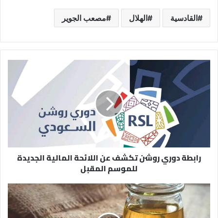
القادسية
الهلال
مصعب الجوير
رابطة
دوري
روشن
تكشف
عن
اللائحة
المالية
الجديدة
للموسم
رابطة دوري روشن تكشف عن اللائحة المالية الجديدة
المقبل
للموسم المقبل
زيت
اللوز
المر..