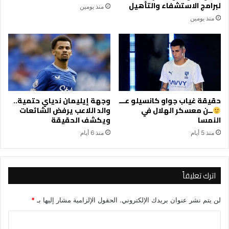
لبرامج الاستشفاء والتأهيل
منذ يومين
منذ يومين
حقيقة غياب جواو كانسيلو عـــ
وجهة إيليمان ندياي حتمية..
ــن معسكر الهلال في
والد اللاعب يرفض الشائعات
النمسا
ويكشف الحقيقة
منذ 5 أيام
منذ 6 أيام
اترك تعليقاً
لن يتم نشر عنوان بريدك الإلكتروني.
الحقول الإلزامية مشار إليها بـ
*
ا