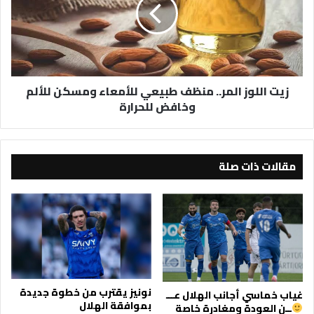
منظف
طبيعي
للأمعاء
ومسكن
للألم
وخافض
زيت اللوز المر.. منظف طبيعي للأمعاء ومسكن للألم
للحرارة
وخافض للحرارة
مقالات ذات صلة
نونيز يقترب من خطوة جديدة
غياب خماسي أجانب الهلال عـــ
بموافقة الهلال
ــن العودة ومغادرة خاصة