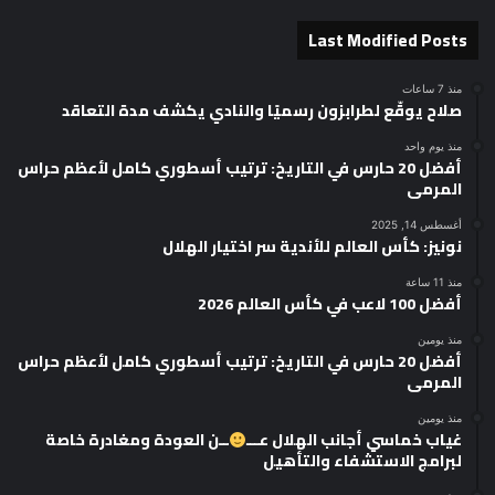
Last Modified Posts
منذ 7 ساعات
صلاح يوقّع لطرابزون رسميًا والنادي يكشف مدة التعاقد
منذ يوم واحد
أفضل 20 حارس في التاريخ: ترتيب أسطوري كامل لأعظم حراس
المرمى
أغسطس 14, 2025
نونيز: كأس العالم للأندية سر اختيار الهلال
منذ 11 ساعة
أفضل 100 لاعب في كأس العالم 2026
منذ يومين
أفضل 20 حارس في التاريخ: ترتيب أسطوري كامل لأعظم حراس
المرمى
منذ يومين
غياب خماسي أجانب الهلال عـــ
ــن العودة ومغادرة خاصة
لبرامج الاستشفاء والتأهيل