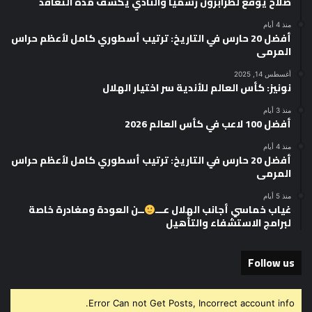
صلاح يوقّع لطرابزون رسميًا والنادي يكشف مدة التعاقد
منذ 4 أيام
أفضل 20 حارس في التاريخ: ترتيب أسطوري كامل لأعظم حراس
المرمى
أغسطس 14, 2025
نونيز: كأس العالم للأندية سر اختيار الهلال
منذ 3 أيام
أفضل 100 لاعب في كأس العالم 2026
منذ 4 أيام
أفضل 20 حارس في التاريخ: ترتيب أسطوري كامل لأعظم حراس
المرمى
منذ 5 أيام
غياب خماسي أجانب الهلال عـــ
ــن العودة ومغادرة خاصة
لبرامج الاستشفاء والتأهيل
Follow us
Error Can not Get Posts, Incorrect account info.