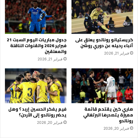
كريستيانو رونالدو يعلق على
جدول مباريات اليوم السبت 21
أنباء رحيله عن دوري روشن
فبراير 2026 والقنوات الناقلة
والمعلقين
فبراير 21, 2026
فبراير 21, 2026
هاري كين يقتحم قائمة
فيم يفكر الحسين إربد ؟ وهل
مميزة يتصدرها البرتغالي
يحضر رونالدو إلى الأردن؟
رونالدو
فبراير 20, 2026
فبراير 20, 2026