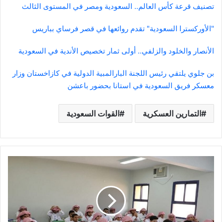
تصنيف قرعة كأس العالم.. السعودية ومصر في المستوى الثالث
"الأوركسترا السعودية" تقدم روائعها في قصر فرساي بباريس
الأنصار والخلود والزلفي.. أولى ثمار تخصيص الأندية في السعودية
بن جلوي يلتقي رئيس اللجنة البارالمبية الدولية في كازاخستان وزار
معسكر فريق السعودية في استانا بحضور باعشن
التمارين العسكرية
القوات السعودية
تعليق
الدراسة
الحضورية
في
مدارس
محافظة