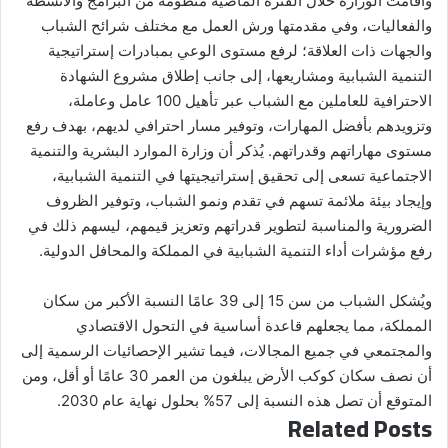
وأقامت الوزارة خلال الفترة الماضية منظومة من البرامج والأنشطة
والفعاليات، وفي مقدمتها ورش العمل مع مختلف شرائح الشباب
والجهات ذات العلاقة؛ لرفع مستوى الوعي بمبادرات إستراتيجية
التنمية الشبابية ومشاريعها، إلى جانب إطلاق مشروع الشهادة
الاحترافية للعاملين مع الشباب عبر تأهيل 100 عامل وعاملة،
وتزويدهم بأفضل المهارات، وتوفير مسار احترافي لديهم، بهدف رفع
مستوى مهاراتهم وقدراتهم. يُذكر أن وزارة الموارد البشرية والتنمية
الاجتماعية تسعى إلى تحقيق إستراتيجيتها في التنمية الشبابية،
وإيجاد بيئة ملائمة تسهم في تقدم ونمو الشباب، وتوفير الظروف
الضرورية والمناسبة لتطوير قدراتهم وتعزيز قيمهم، ليسهم ذلك في
رفع مؤشرات أداء التنمية الشبابية في المملكة والمحافل الدولية.
ويُشكل الشباب من سن 15 إلى 39 عامًا النسبة الأكبر من سكان
المملكة، مما يجعلهم قاعدة أساسية في التحول الاقتصادي
والمجتمعي في جميع المجالات، فيما تشير الإحصائيات الرسمية إلى
أن نصف سكان كوكب الأرض يبلغون من العمر 30 عامًا أو أقل، ومن
المتوقع أن تصل هذه النسبة إلى 57% بحلول نهاية عام 2030.
Related Posts