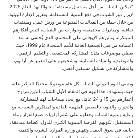
“تمكين الشباب من أجل مستقبل مستدام”، عنوانًا لهذا العام 2025،
لإبراز دور الشباب في دفع التنمية المستدامة، وتعزيز الإدارة البيئية،
من خلال جملة من الفعاليات المتنوعة من ورش عمل، وملتقيات
ثقافية، ومبادرات مجتمعية، وحوارات بين الشباب، لتبني أفكارهم
المبتكرة، وتأثيرهم الإيجابي على المجتمع، الذي يُحتفى به منذ
اعتماده من قبل الجمعية العامة للأمم المتحدة عام 1999، حيث
يغطي موضوعات مثل: المشاركة المجتمعية، والتعليم الرقمي،
والتوظيف، والقيادة الشبابية، وتشجيعهم على التعبير عن آرائهم،
والمشاركة في تشكيل مستقبل أفضل.
ويتبنى اليوم الدولي للشباب كل عام موضوعًا محددًا للتركيز عليه،
حيث يستهدف هذا اليوم في المقام الأول الشباب الذين تتراوح
أعمارهم بين 15 و 24 عامًا، مع إيجاد مساحات لهم للمشاركة
والحوار، والتنويه بالقصص الملهمة للقادة والمبتكرين الشباب، مع
رعاية وتنمية الشباب وجعلهم على سُلم أولويات صنع القرار وبناء
المستقبل؛ لكونهم الفرصة التنموية الكبرى للدول، كطاقة متدفقة،
خاصة في سوق العمل. وتنهض وزارة الموارد البشرية والتنمية
الاجتماعية بمجهودات واسعة في اليوم الدولي للشباب، ضمن