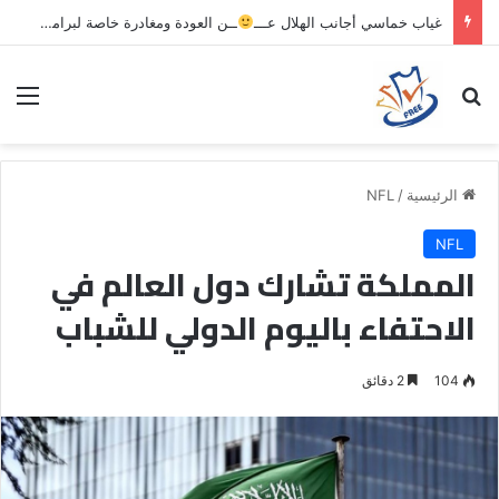
غياب خماسي أجانب الهلال عـــ
ــن العودة ومغادرة خاصة لبرامج الاستشفاء والتأهيل
بحث عن
الق
الرئيسية
/
NFL
NFL
المملكة تشارك دول العالم في
الاحتفاء باليوم الدولي للشباب
104
2 دقائق