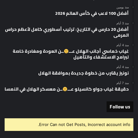
منذ يومين
أفضل 100 لاعب في كأس العالم 2026
منذ 3 أيام
أفضل 20 حارس في التاريخ: ترتيب أسطوري كامل لأعظم حراس
المرمى
منذ 4 أيام
غياب خماسي أجانب الهلال عـــ
ــن العودة ومغادرة خاصة
لبرامج الاستشفاء والتأهيل
منذ 4 أيام
نونيز يقترب من خطوة جديدة بموافقة الهلال
منذ 7 أيام
حقيقة غياب جواو كانسيلو عـــ
ــن معسكر الهلال في النمسا
Follow us
Error Can not Get Posts, Incorrect account info.