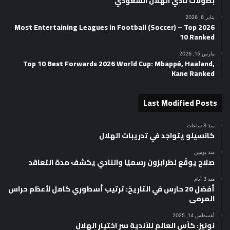
بطولات نادي الهلال السعودي
يناير 6, 2026
2026 Most Entertaining Leagues in Football (Soccer) – Top
10 Ranked
مارس 15, 2026
Top 10 Best Forwards 2026 World Cup: Mbappé, Haaland,
Kane Ranked
Last Modified Posts
منذ 8 ساعات
كانسيلو يتواجد في تدريبات الهلال
منذ يومين
صلاح يوقّع لطرابزون رسميًا والنادي يكشف مدة التعاقد
منذ 3 أيام
أفضل 20 حارس في التاريخ: ترتيب أسطوري كامل لأعظم حراس
المرمى
أغسطس 14, 2025
نونيز: كأس العالم للأندية سر اختيار الهلال