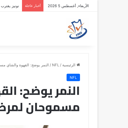
الأربعاء, أغسطس 5 2026
أخبار عاجلة
نونيز يقترب 
الرئيسية
/
NFL
/
النمر يوضح: القهوة والشاي م
NFL
النمر يوضح: ال
مسموحان لمرض