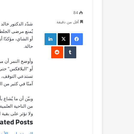
84
أقل من دقيقة
شدّد الدكتور خالد
يُمنع مرضى الجلط
فيسبوك
‫X
لينكدإن
أو الشاي، مؤكدًا 
حالة.
وأوضح النمر أن مر
أو “البلافكس” حتى
تستدعي التوقف، مشي
آمنًا في كثير من ا
وبيّن أن ما يُشاع 
من الناحية العلمي
ولا تؤثر على بقية 
ated Posts
النمر: تمارين الأ