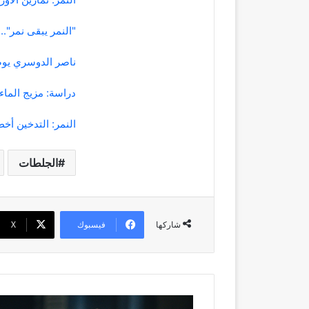
"النمر يبقى نمر".. 
ناصر الدوسري يوض
دراسة: مزيج الماء
النمر: التدخين أخطر على 
الجلطات
فيسبوك
‫X
شاركها
4