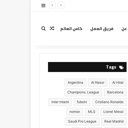
إضافة عمود جانبي
عن
فريق العمل
كاس العالم
بحث عن
مقال عشوائي
Tags
Argentina
Al Nassr
Al Hilal
Champions. League
Barcelona
inter miami
fubotv
Cristiano Ronaldo
nomsn
MLS
Lionel Messi
Saudi Pro League
Real Madrid