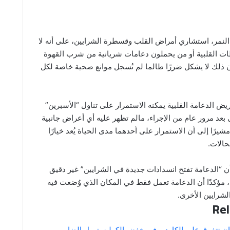
 النمر، استشاري أمراض القلب وقسطرة الشرايين، على أنه لا
ات القلبية أو من يحملون دعامات شريانية من شرب القهوة
أن ذلك لا يشكل ضررًا طالما لم تُسجل موانع صحية خاصة لكل
يض الدعامة القلبية يمكنه الاستمرار على تناول “الأسبرين”
 بعد مرور عام من الإجراء، مالم تظهر عليه أي أعراض جانبية
رًا إلى أن الاستمرار على أحدهما مدى الحياة يُعد خيارًا
لحالات.
بأن “الدعامة تفتح انسدادات جديدة في الشرايين” غير دقيق
ة، مؤكدًا أن الدعامة تعمل فقط في المكان الذي وُضعت فيه
الشرايين الأخرى.
Rel
وزان تتفوق على الكارديو في خفض الكوليسترول الضار