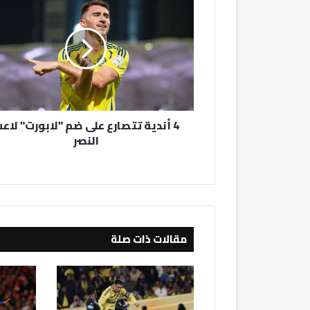
أندية
تتصارع
على
ضم
"لابورت"
لاعب
النصر
4 أندية تتصارع على ضم "لابورت" لاع
النصر
مقالات ذات صلة