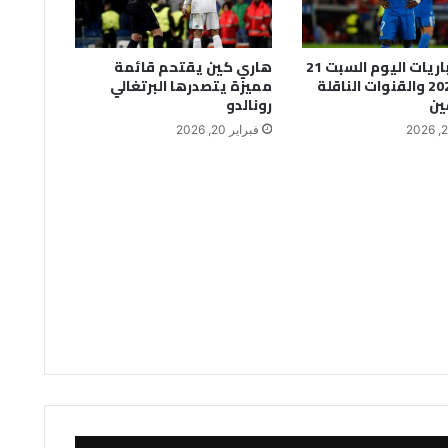
جدول مباريات اليوم السبت 21
هاري كين يقتحم قائمة
فبراير 2026 والقنوات الناقلة
مميزة يتصدرها البرتغالي
ين
رونالدو
فبراير 20, 2026