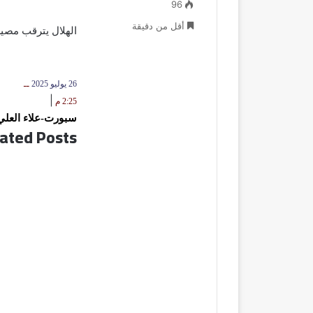
96
أقل من دقيقة
الهلال يترقب مصير
26 يوليو 2025
ــ
|
2:25 م
سبورت-علاء العلي
ated Posts