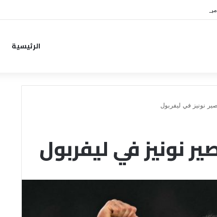
من خطوة جديدة بموافقة الهلال
الرئيسية
ير نونيز في ليفربول
ير نونيز في ليفربول