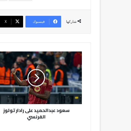
فيسبوك
‫X
شاركها
سعود
عبدالحميد
على
رادار
تولوز
الفرنسي
سعود عبدالحميد على رادار تولوز
الفرنسي