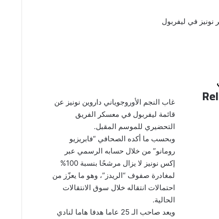
 نونيز في ليفربول
Rel
غاب النجم الأوروجوياني داروين نونيز عن
قائمة ليفربول في معسكر الفريق
التحضيري للموسم المقبل.
وبحسب ما أكده الصحافي “فابريزيو
رومانو” من خلال حسابه الرسمي عبر
إكس نونيز لا يزال مرشحًا بنسبة 100%
لمغادرة صفوف “الريدز”، وهو ما يعزّز من
احتمالات انتقاله خلال سوق الانتقالات
الحالية.
ويعد صاحب الـ 25 عاما هدفا هاما لنادي