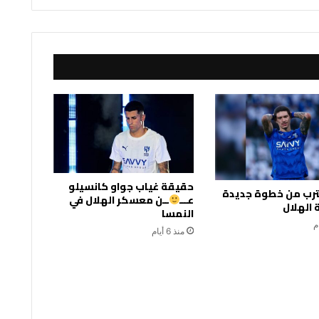
حقيقة غياب جواو كانسيلو
قترب من خطوة جديدة
عـــ
ــن معسكر الهلال في
الهلال
النمسا
منذ 6 أيام