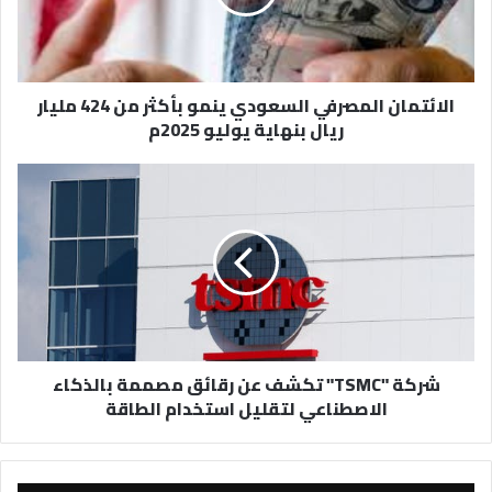
من
424
مليار
ريال
الائتمان المصرفي السعودي ينمو بأكثر من 424 مليار
بنهاية
ريال بنهاية يوليو 2025م
يوليو
2025م
شركة
"TSMC"
تكشف
عن
رقائق
مصممة
بالذكاء
الاصطناعي
لتقليل
شركة "TSMC" تكشف عن رقائق مصممة بالذكاء
استخدام
الاصطناعي لتقليل استخدام الطاقة
الطاقة