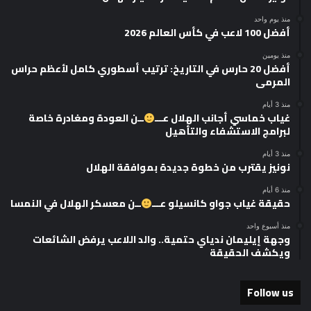
منذ يوم واحد
أفضل 100 لاعب في كأس العالم 2026
منذ يومين
أفضل 20 حارس في التاريخ: ترتيب أسطوري كامل لأعظم حراس
المرمى
منذ 3 أيام
غياب خماسي أجانب الهلال عـــ
ــن العودة ومغادرة خاصة
لبرامج الاستشفاء والتأهيل
منذ 3 أيام
نونيز يقترب من خطوة جديدة بموافقة الهلال
منذ 6 أيام
حقيقة غياب جواو كانسيلو عـــ
ــن معسكر الهلال في النمسا
منذ أسبوع واحد
وجهة إيليمان ندياي حتمية.. والد اللاعب يرفض الشائعات
ويكشف الحقيقة
Follow us