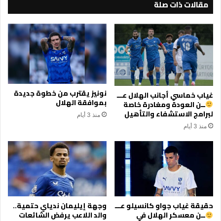
مقالات ذات صلة
نونيز يقترب من خطوة جديدة
غياب خماسي أجانب الهلال عـــ
بموافقة الهلال
ــن العودة ومغادرة خاصة
لبرامج الاستشفاء والتأهيل
منذ 3 أيام
منذ 3 أيام
حقيقة غياب جواو كانسيلو عـــ
وجهة إيليمان ندياي حتمية..
ــن معسكر الهلال في
والد اللاعب يرفض الشائعات