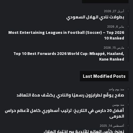
أبريل 27, 2026
بطولات نادي الهلال السعودي
يناير 6, 2026
2026 Most Entertaining Leagues in Football (Soccer) – Top
10 Ranked
مارس 15, 2026
Top 10 Best Forwards 2026 World Cup: Mbappé, Haaland,
Kane Ranked
Last Modified Posts
منذ يوم واحد
صلاح يوقّع لطرابزون رسميًا والنادي يكشف مدة التعاقد
منذ يومين
أفضل 20 حارس في التاريخ: ترتيب أسطوري كامل لأعظم حراس
المرمى
أغسطس 14, 2025
نونيز: كأس العالم للأندية سر اختيار الهلال