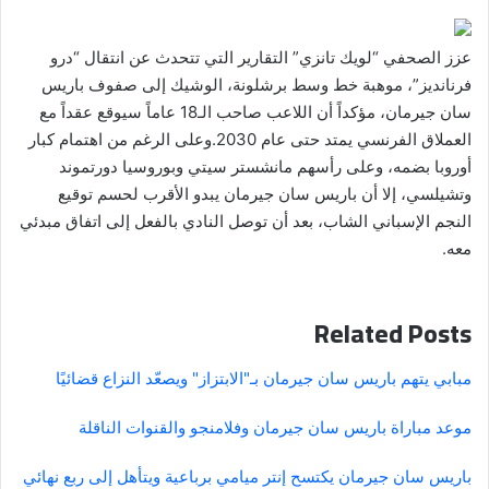
عزز الصحفي “لويك تانزي” التقارير التي تتحدث عن انتقال “درو
فرنانديز”، موهبة خط وسط برشلونة، الوشيك إلى صفوف باريس
سان جيرمان، مؤكداً أن اللاعب صاحب الـ18 عاماً سيوقع عقداً مع
العملاق الفرنسي يمتد حتى عام 2030.وعلى الرغم من اهتمام كبار
أوروبا بضمه، وعلى رأسهم مانشستر سيتي وبوروسيا دورتموند
وتشيلسي، إلا أن باريس سان جيرمان يبدو الأقرب لحسم توقيع
النجم الإسباني الشاب، بعد أن توصل النادي بالفعل إلى اتفاق مبدئي
معه.
Related Posts
مبابي يتهم باريس سان جيرمان بـ"الابتزاز" ويصعّد النزاع قضائيًا
موعد مباراة باريس سان جيرمان وفلامنجو والقنوات الناقلة
باريس سان جيرمان يكتسح إنتر ميامي برباعية ويتأهل إلى ربع نهائي