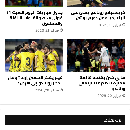
كريستيانو رونالدو يعلق على
جدول مباريات اليوم السبت 21
أنباء رحيله عن دوري روشن
فبراير 2026 والقنوات الناقلة
والمعلقين
فبراير 21, 2026
فبراير 21, 2026
هاري كين يقتحم قائمة
فيم يفكر الحسين إربد ؟ وهل
مميزة يتصدرها البرتغالي
يحضر رونالدو إلى الأردن؟
رونالدو
فبراير 20, 2026
فبراير 20, 2026
اترك تعليقاً