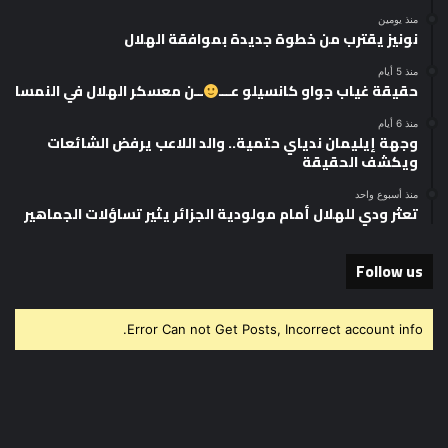
منذ يومين
نونيز يقترب من خطوة جديدة بموافقة الهلال
منذ 5 أيام
حقيقة غياب جواو كانسيلو عـــ
ــن معسكر الهلال في النمسا
منذ 6 أيام
وجهة إيليمان ندياي حتمية.. والد اللاعب يرفض الشائعات
ويكشف الحقيقة
منذ أسبوع واحد
تعثر ودي للهلال أمام مولودية الجزائر يثير تساؤلات الجماهير
Follow us
Error Can not Get Posts, Incorrect account info.