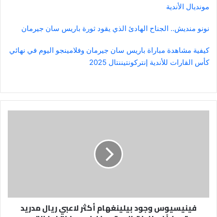
مونديال الأندية
نونو منديش.. الجناح الهادئ الذي يقود ثورة باريس سان جيرمان
كيفية مشاهدة مباراة باريس سان جيرمان وفلامينجو اليوم في نهائي
كأس القارات للأندية إنتركونتيننتال 2025
فينيسيوس
وجود
بيلينغهام
أكثر
لاعبي
ريال
مدريد
تعرضاً
لصافرات
فينيسيوس وجود بيلينغهام أكثر لاعبي ريال مدريد
الاستهجان
في