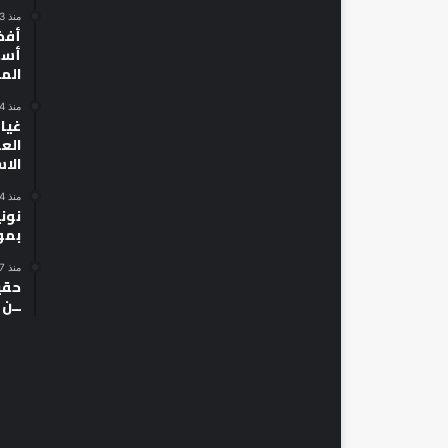
منذ 3 أيام
أسط
الم
منذ 4 أيام
غياب
الع
الا
منذ 4 أيام
نون
بمو
منذ 7 أيام
حقي
ــن