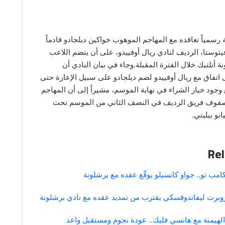
 رسمياً تعاقده مع المهاجم الموهوب خواكين ديلجادو قادماً
يتوستا، الرديف لنادي ريال أوفييدو، على أن ينضم اللاعب
أتلتيك خلال الفترة المقبلة.وجاء في بيان النادي أن
اتفاق مع ريال أوفييدو لضم ديلجادو على سبيل الإعارة حتى
ونيو 2026 مع وجود خيار الشراء في نهاية الموسم، مشيراً إلى أن المهاجم
صفوف فريق الرديف في النصف الثاني من الموسم تحت
نو بيليتي.
Rel
مب نو.. جواو كانسيلو يوقّع عقده مع برشلونة
روبرت ليفاندوفسكي يقترب من تمديد عقده مع نادي برشلونة
الهيمنة مع هانسي فليك.. عودة نجوم ومستقبل واعد