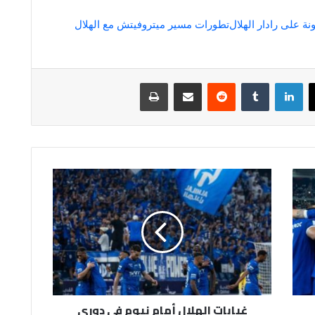
 على رادار الهلال
تطورات مسير ميتروفيتش مع الهلال
لينكدإن
مشاركة عبر البريد
طباعة
غيابات
الهلال
أمام
نيوم
في
دوري
روشن
غيابات الهلال أمام نيوم في دوري