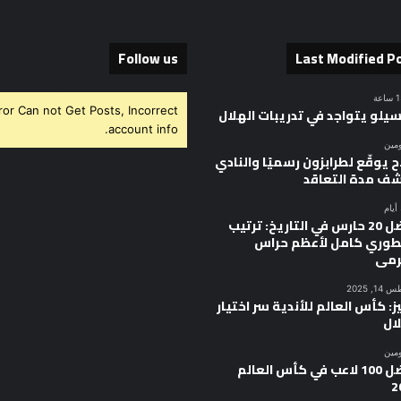
Follow us
Last Modified P
ror Can not Get Posts, Incorrect
سيلو يتواجد في تدريبات الهلال
account info.
ومين
 يوقّع لطرابزون رسميًا والنادي
ف مدة التعاقد
أفضل 20 حارس في التاريخ: ترتيب
وري كامل لأعظم حراس
رمى
, 2025
ز: كأس العالم للأندية سر اختيار
ال
ومين
أفضل 100 لاعب في كأس العالم
2