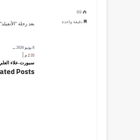
69
دقيقة واحدة
بعد رحلة “الأنفيلد”
8 يونيو 2026
ــ
|
2:35 م
سبورت-علاء العلي
ated Posts