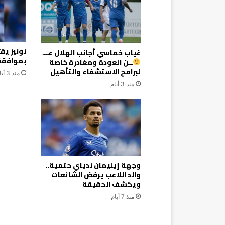
نونيز ي
غياب خماسي أجانب الهلال عـــ
بموافقة 
ــن العودة ومغادرة خاصة
لبرامج الاستشفاء والتأهيل
منذ 3 أيام
منذ 3 أيام
وجهة إيليمان ندياي حتمية..
والد اللاعب يرفض الشائعات
ويكشف الحقيقة
منذ 7 أيام