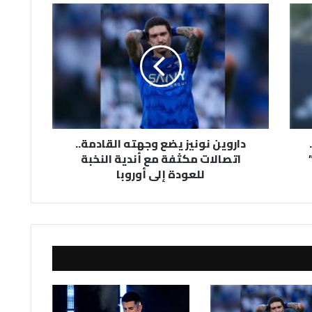
داروين
نونيز
يضع
وجهته
القادمة..
اتصالات
مكثفة
مع
أندية
داروين نونيز يضع وجهته القادمة..
النخبة
اتصالات مكثفة مع أندية النخبة
للعودة
للعودة إلى أوروبا
إلى
أوروبا