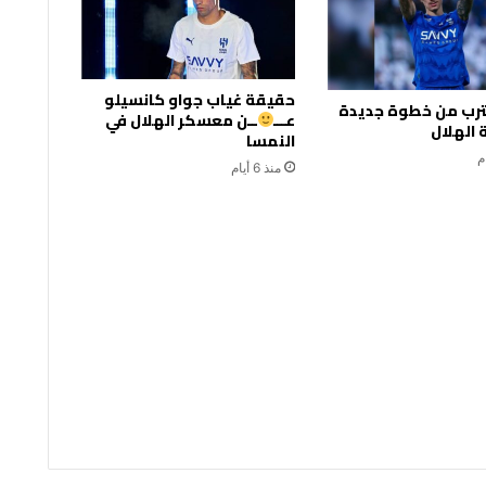
حقيقة غياب جواو كانسيلو
قترب من خطوة جديدة
عـــ
ــن معسكر الهلال في
الهلال
النمسا
منذ 6 أيام