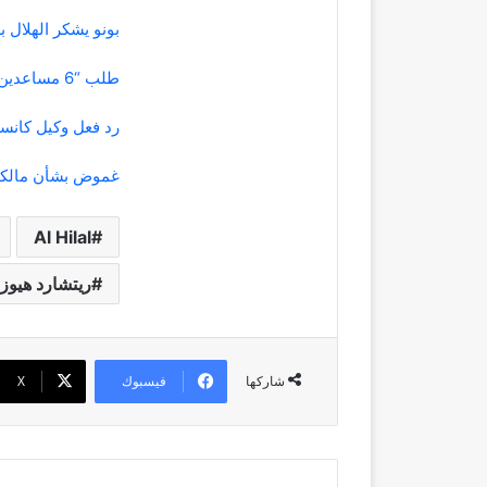
بونو يشكر الهلال ب
طلب “6 مساعدين”.. ريتشارد هيوز يقترب من منصب المدير الرياضي في الهلال
رد فعل وكيل كانسي
غموض بشأن مالكو
Al Hilal
ريتشارد هيوز
فيسبوك
‫X
شاركها