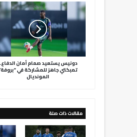
دونيس
يستعيد
صمام
أمان
الدفاع..
تمبكتي
جاهز
للمشاركة
في
دونيس يستعيد صمام أمان الدفاع..
“بروفة”
تمبكتي جاهز للمشاركة في “بروفة”
المونديال
المونديال
مقالات ذات صلة