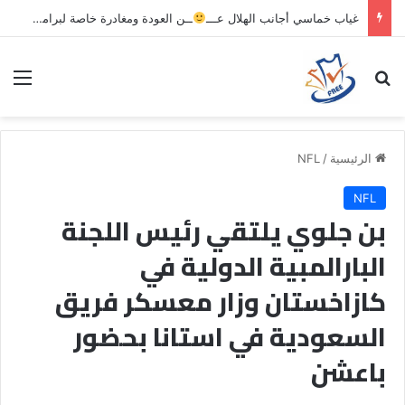
غياب خماسي أجانب الهلال عـــ
ــن العودة ومغادرة خاصة لبرامج الاستشفاء والتأهيل
بحث عن
الق
الرئيسية
/
NFL
NFL
بن جلوي يلتقي رئيس اللجنة
البارالمبية الدولية في
كازاخستان وزار معسكر فريق
السعودية في استانا بحضور
باعشن