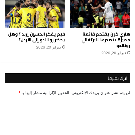
هاري كين يقتحم قائمة
فيم يفكر الحسين إربد ؟ وهل
مميزة يتصدرها البرتغالي
يحضر رونالدو إلى الأردن؟
رونالدو
فبراير 20, 2026
فبراير 20, 2026
اترك تعليقاً
لن يتم نشر عنوان بريدك الإلكتروني.
الحقول الإلزامية مشار إليها بـ
*
ا
ل
ت
ع