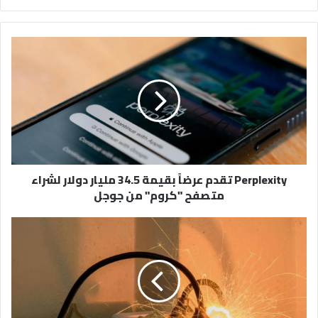
Perplexity
تقدم
عرضاً
بقيمة
34.5
مليار
دولار
لشراء
متصفح
Perplexity تقدم عرضاً بقيمة 34.5 مليار دولار لشراء
"كروم"
متصفح "كروم" من جوجل
من
جوجل
الدفاع
المدني
يحذر:
هذه
3
ممارسات
شائعة