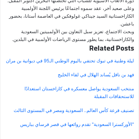
دورة الألعاب الآسيوية للشباب التي تحتضنها البحرين أكتوبر المقبل.
وعلى صعيد آخر، عقد سموه اجتماعًا برئيس اللجنة الأولمبية
الكازاخستانية السيد جيناكي غولوفكين في العاصمة أستانا، بحضور
باعشن.
وبحث الاجتماع، تعزيز سبل التعاون بين الأولمبيتين السعودية
والكازاخستانية، بما يطور مستوى الرياضات الأولمبية في البلدين.
Related Posts
ليلة وطنية في تبوك تحتفي باليوم الوطني الـ95 في ديوانية بن مران
فهد بن نافل يُساند الهلال في لقاء الخليج
منتخب السعودية يواصل معسكره في كازاخستان استعدادًا
للاستحقاقات المقبلة
تصنيف قرعة كأس العالم.. السعودية ومصر في المستوى الثالث
"الأوركسترا السعودية" تقدم روائعها في قصر فرساي بباريس