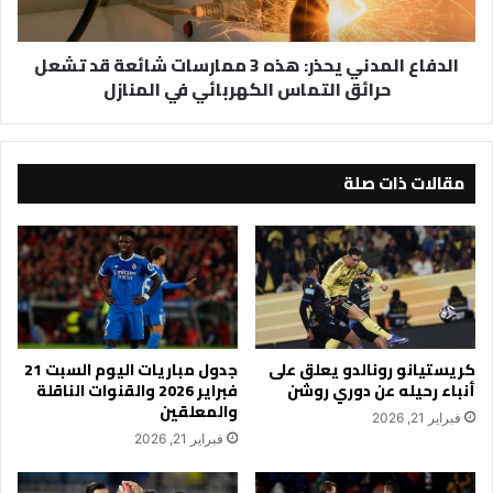
قد
تشعل
الدفاع المدني يحذر: هذه 3 ممارسات شائعة قد تشعل
حرائق
حرائق التماس الكهربائي في المنازل
التماس
الكهربائي
في
المنازل
مقالات ذات صلة
كريستيانو رونالدو يعلق على
جدول مباريات اليوم السبت 21
أنباء رحيله عن دوري روشن
فبراير 2026 والقنوات الناقلة
والمعلقين
فبراير 21, 2026
فبراير 21, 2026