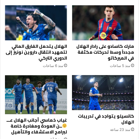
مارك كاسادو على رادار الهلال
الهلال يتحمل الفارق المالي
مجدداً وسط تحركات مكثفة
لتمهيد انتقال داروين نونيز إلى
في الميركاتو
الدوري التركي
منذ 5 ساعات
منذ 6 ساعات
كانسيلو يتواجد في تدريبات
غياب خماسي أجانب الهلال عـــ
الهلال
ــن العودة ومغادرة خاصة
منذ 23 ساعة
لبرامج الاستشفاء والتأهيل