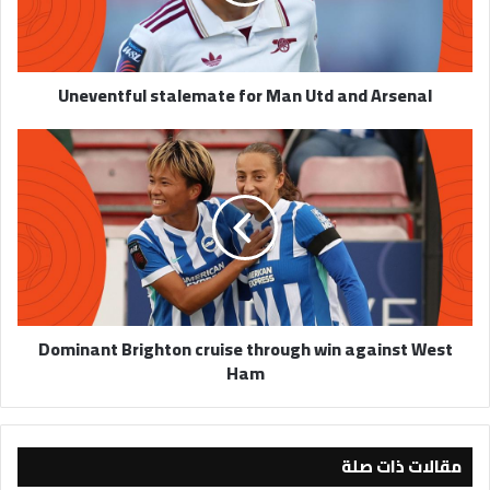
and
Arsenal
Uneventful stalemate for Man Utd and Arsenal
Dominant
Brighton
cruise
through
win
against
West
Ham
Dominant Brighton cruise through win against West
Ham
مقالات ذات صلة