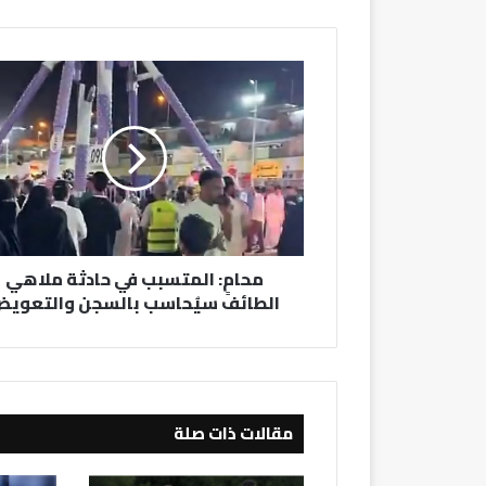
محامٍ:
المتسبب
في
حادثة
ملاهي
الطائف
سيُحاسب
بالسجن
والتعويض
محامٍ: المتسبب في حادثة ملاهي
الطائف سيُحاسب بالسجن والتعوي
مقالات ذات صلة