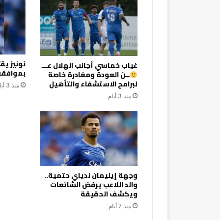
نونيز ي
غياب خماسي أجانب الهلال عـــ
بموافقة 
ــن العودة ومغادرة خاصة
لبرامج الاستشفاء والتأهيل
منذ 3 أيام
منذ 3 أيام
وجهة إيليمان ندياي حتمية..
والد اللاعب يرفض الشائعات
ويكشف الحقيقة
منذ 7 أيام