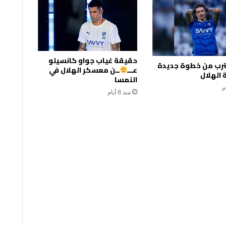
حقيقة غياب جواو كانسيلو
قترب من خطوة جديدة
عـــ
ــن معسكر الهلال في
الهلال
النمسا
منذ 6 أيام