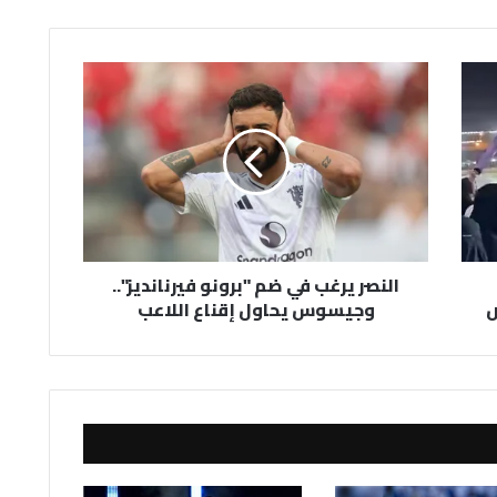
النصر
يرغب
في
ضم
"برونو
فيرنانديز"..
وجيسوس
يحاول
إقناع
النصر يرغب في ضم "برونو فيرنانديز"..
اللاعب
ض
وجيسوس يحاول إقناع اللاعب