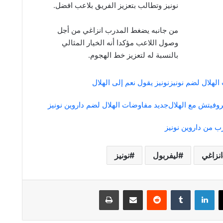
نونيز وتطالب بتعزيز الفريق بلاعب افضل.
من جانبه يضغط المدرب انزاغي من أجل
وصول اللاعب مؤكدا أنه الخيار المثالي
بالنسبة له لتعزيز خط الهجوم.
لهلال لضم نونيز
نونيز يقول نعم إلى الهلال
وفيتش مع الهلال
جديد مفاوضات الهلال لضم داروين نونيز
ترب من داروين نونيز
انزاغي
ليفربول
نونيز
لينكدإن
مشاركة عبر البريد
طباعة