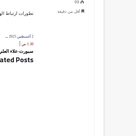
99
أقل من دقيقة
تطورات ارتباط اله
2 أغسطس 2025
ــ
|
1:30 ص
سبورت-علاء العلي
ated Posts