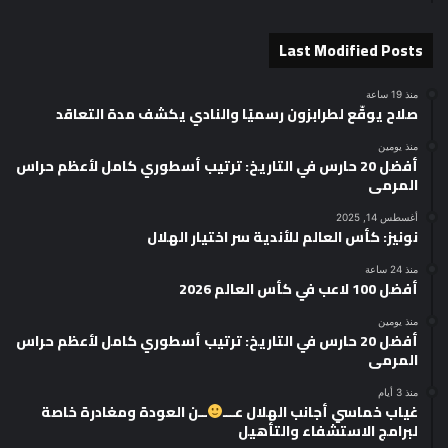
Last Modified Posts
منذ 19 ساعة
صلاح يوقّع لطرابزون رسميًا والنادي يكشف مدة التعاقد
منذ يومين
أفضل 20 حارس في التاريخ: ترتيب أسطوري كامل لأعظم حراس
المرمى
أغسطس 14, 2025
نونيز: كأس العالم للأندية سر اختيار الهلال
منذ 24 ساعة
أفضل 100 لاعب في كأس العالم 2026
منذ يومين
أفضل 20 حارس في التاريخ: ترتيب أسطوري كامل لأعظم حراس
المرمى
منذ 3 أيام
غياب خماسي أجانب الهلال عـــ
ــن العودة ومغادرة خاصة
لبرامج الاستشفاء والتأهيل