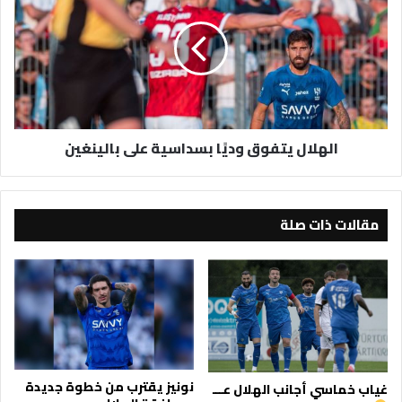
وديًا
بسداسية
على
بالينغين
الهلال يتفوق وديًا بسداسية على بالينغين
مقالات ذات صلة
نونيز يقترب من خطوة جديدة
غياب خماسي أجانب الهلال عـــ