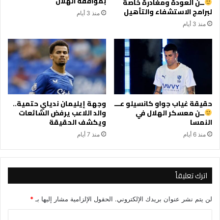
بموافقة الهلال
ــن العودة ومغادرة خاصة
لبرامج الاستشفاء والتأهيل
منذ 3 أيام
منذ 3 أيام
حقيقة غياب جواو كانسيلو عـــ
وجهة إيليمان ندياي حتمية..
ــن معسكر الهلال في
والد اللاعب يرفض الشائعات
النمسا
ويكشف الحقيقة
منذ 6 أيام
منذ 7 أيام
اترك تعليقاً
لن يتم نشر عنوان بريدك الإلكتروني.
الحقول الإلزامية مشار إليها بـ
*
ا