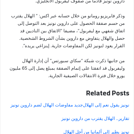
داروين نونيز قادما من صفوف ليفربول الانجليزي.
وذكر فابريزيو رومانو من خلال حسابه عبر اكس: ” الهلال يقترب
من حسم صفقة الحصول على داروين نونيز بعد التوصل إلى
اتفاق شفهي مع ليفربول”، مضيفا “الاتفاق بين الناديين قد
حصل والهلال يتفاوض مع داروين بشأن الشروط الشخصية.
القرار يعود لنونيز لكن المفاوضات جارية. إينزاغي يريده”.
من جانبها ذكرت شبكة “سكاي سبورتس” أن إدارة الهلال
وليفربول قد اتفقتا على إتمام الصفقة بمبلغ يصل إلى 65 مليون
يورو خلال فترة الانتقالات الصيفية الجارية.
Related Posts
نونيز يقول نعم إلى الهلال
جديد مفاوضات الهلال لضم داروين نونيز
تقارير.. الهلال يقترب من داروين نونيز
نونيز يطير إلى ألمانيا من أجل الهلال