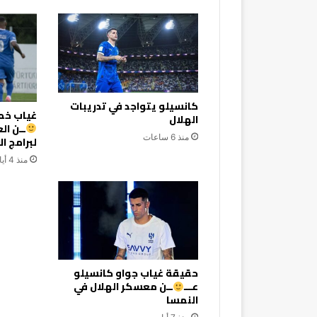
كانسيلو يتواجد في تدريبات
غياب خما
الهلال
ــن ال
منذ 6 ساعات
لبرامج ا
منذ 4 أيام
حقيقة غياب جواو كانسيلو
عـــ
ــن معسكر الهلال في
النمسا