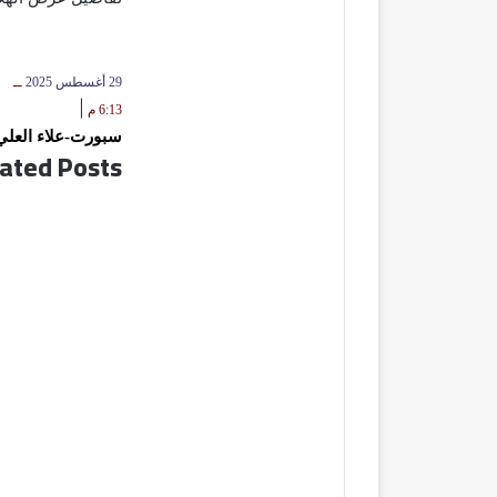
29 أغسطس 2025
ــ
|
6:13 م
سبورت-علاء العلي
ated Posts