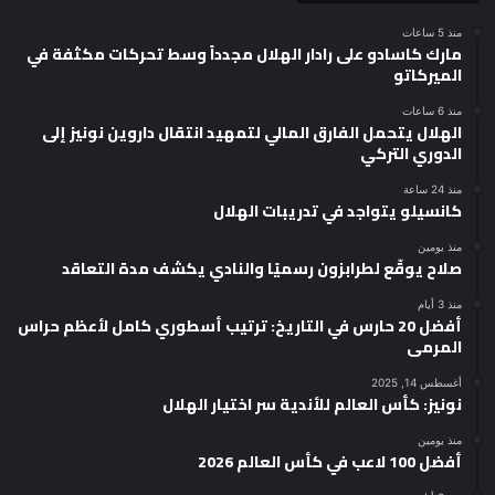
منذ 5 ساعات
مارك كاسادو على رادار الهلال مجدداً وسط تحركات مكثفة في
الميركاتو
منذ 6 ساعات
الهلال يتحمل الفارق المالي لتمهيد انتقال داروين نونيز إلى
الدوري التركي
منذ 24 ساعة
كانسيلو يتواجد في تدريبات الهلال
منذ يومين
صلاح يوقّع لطرابزون رسميًا والنادي يكشف مدة التعاقد
منذ 3 أيام
أفضل 20 حارس في التاريخ: ترتيب أسطوري كامل لأعظم حراس
المرمى
أغسطس 14, 2025
نونيز: كأس العالم للأندية سر اختيار الهلال
منذ يومين
أفضل 100 لاعب في كأس العالم 2026