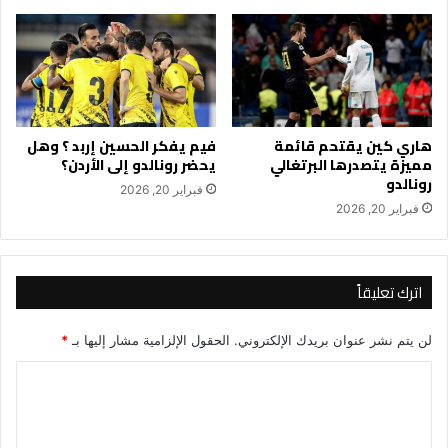
هاري كين يقتحم قائمة
فيم يفكر الحسين إربد ؟ وهل
مميزة يتصدرها البرتغالي
يحضر رونالدو إلى الأردن؟
رونالدو
فبراير 20, 2026
فبراير 20, 2026
اترك تعليقاً
لن يتم نشر عنوان بريدك الإلكتروني.
الحقول الإلزامية مشار إليها بـ
*
ا
ل
ت