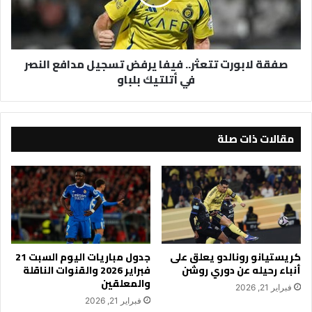
تسجيل
مدافع
النصر
في
صفقة لابورت تتعثر.. فيفا يرفض تسجيل مدافع النصر
أتلتيك
في أتلتيك بلباو
بلباو
مقالات ذات صلة
كريستيانو رونالدو يعلق على
جدول مباريات اليوم السبت 21
أنباء رحيله عن دوري روشن
فبراير 2026 والقنوات الناقلة
والمعلقين
فبراير 21, 2026
فبراير 21, 2026