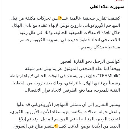
سببورت-علاء العلي
كشفت تقارير صحفية عالمية عـــ
ــن تحركات مكثفة من قِبل
المهاجم الأوروغوياني داروين نونيز، لإنهاء عقده مع نادي الهلال
خلال نافذة الانتقالات الصيفية الحالية، وذلك في ظل رغبة
اللاعب في اتخاذ خطوة جديدة في مسيرته الكروية وحسم
مستقبله بشكل رسمي.
كواليس الرحيل نحو القارة العجوز
ووفقاً لما نقله الصحفي الموثوق غرايم بيلي عبر شبكة
“TEAMtalk”، فإن نونيز يستعد في الوقت الحالي لإنهاء ارتباطه
رسمياً مع نادي الهلال بالتراضي، وذلك بعد خروجه من الخطط
الفنية للمدرب، مما دفع الطرفين لاتخاذ قرار الانفصال.
وتشير التقارير إلى أن ممثلي المهاجم الأوروغوياني قد بدأوا
بالفعل جولة اتصالات مكثفة مع وسطاء الأندية الأوروبية الكبرى،
لتحديد الوجهة المثالية له في الموسم المقبل. وقد تم إبلاغ
العديد من الأندية بوضع اللاعب كعـــ
ــنصر متاح في السوق،