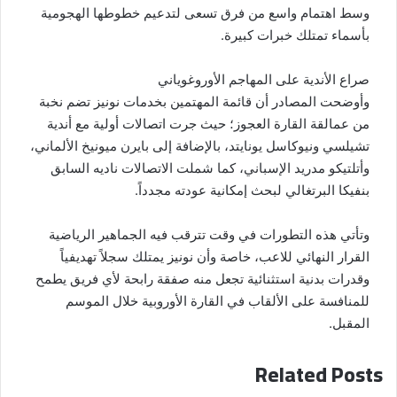
وسط اهتمام واسع من فرق تسعى لتدعيم خطوطها الهجومية
بأسماء تمتلك خبرات كبيرة.
صراع الأندية على المهاجم الأوروغوياني
وأوضحت المصادر أن قائمة المهتمين بخدمات نونيز تضم نخبة
من عمالقة القارة العجوز؛ حيث جرت اتصالات أولية مع أندية
تشيلسي ونيوكاسل يونايتد، بالإضافة إلى بايرن ميونيخ الألماني،
وأتلتيكو مدريد الإسباني، كما شملت الاتصالات ناديه السابق
بنفيكا البرتغالي لبحث إمكانية عودته مجدداً.
وتأتي هذه التطورات في وقت تترقب فيه الجماهير الرياضية
القرار النهائي للاعب، خاصة وأن نونيز يمتلك سجلاً تهديفياً
وقدرات بدنية استثنائية تجعل منه صفقة رابحة لأي فريق يطمح
للمنافسة على الألقاب في القارة الأوروبية خلال الموسم
المقبل.
Related Posts