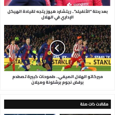
الإداري
بعد رحلة “الأنفيلد”.. ريتشارد هيوز يتجه لقيادة الهيكل
في
الإداري في الهلال
الهلال
ميركاتو
الهلال
الصيفي..
طموحات
كبيرة
تصطدم
برفض
نجوم
برشلونة
ميركاتو الهلال الصيفي.. طموحات كبيرة تصطدم
وميلان
برفض نجوم برشلونة وميلان
مقالات ذات صلة