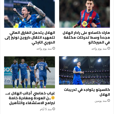
مارك كاسادو على رادار الهلال
الهلال يتحمل الفارق المالي
مجدداً وسط تحركات مكثفة
لتمهيد انتقال داروين نونيز إلى
في الميركاتو
الدوري التركي
منذ يوم واحد
منذ يوم واحد
كانسيلو يتواجد في تدريبات
غياب خماسي أجانب الهلال عـــ
الهلال
ــن العودة ومغادرة خاصة
منذ يومين
لبرامج الاستشفاء والتأهيل
منذ 5 أيام