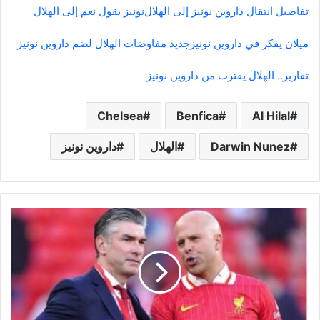
تفاصيل انتقال داروين نونيز إلى الهلال
نونيز يقول نعم إلى الهلال
ميلان يفكر في داروين نونيز
جديد مفاوضات الهلال لضم داروين نونيز
تقارير.. الهلال يقترب من داروين نونيز
Chelsea
Benfica
Al Hilal
Darwin Nunez
الهلال
داروين نونيز
بعد
رحلة
“الأنفيلد”..
ريتشارد
هيوز
يتجه
لقيادة
الهيكل