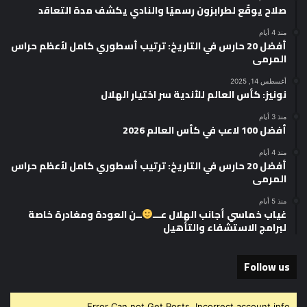
صلاح يوقّع لطرابزون رسميًا والنادي يكشف مدة التعاقد
منذ 4 أيام
أفضل 20 حارس في التاريخ: ترتيب أسطوري كامل لأعظم حراس
المرمى
أغسطس 14, 2025
نونيز: كأس العالم للأندية سر اختيار الهلال
منذ 3 أيام
أفضل 100 لاعب في كأس العالم 2026
منذ 4 أيام
أفضل 20 حارس في التاريخ: ترتيب أسطوري كامل لأعظم حراس
المرمى
منذ 5 أيام
غياب خماسي أجانب الهلال عـــ
ــن العودة ومغادرة خاصة
لبرامج الاستشفاء والتأهيل
Follow us
Error Can not Get Posts, Incorrect account info.