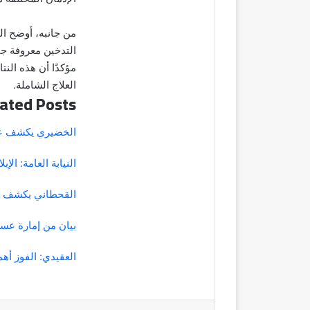
من جانبه، أوضح ال
التدخين معروفة جيد
مؤكدًا أن هذه الن
العلاج الشاملة.
ated Posts
الخضيري يكشف عن
النيابة العامة: ال
القحطاني يكشف عن و
بيان من إمارة عسي
العقيدي: الفوز أه