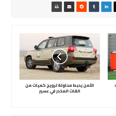
لينكدإن
مشاركة عبر البريد
طباعة
الأمن
يحبط
محاولة
ترويج
كميات
من
القات
المخدر
في
الأمن يحبط محاولة ترويج كميات من
عسير
القات المخدر في عسير