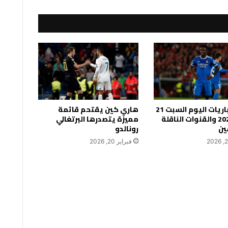
جدول مباريات اليوم السبت 21
هاري كين يقتحم قائمة
فبراير 2026 والقنوات الناقلة
مميزة يتصدرها البرتغالي
ين
رونالدو
فبراير 20, 2026