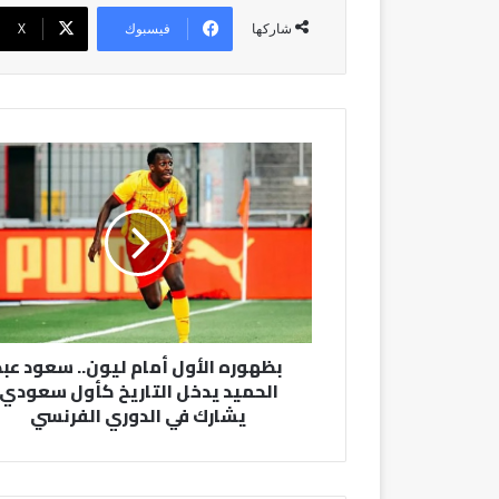
فيسبوك
‫X
شاركها
بظهوره
الأول
أمام
ليون..
سعود
عبد
الحميد
يدخل
التاريخ
بظهوره الأول أمام ليون.. سعود عبد
كأول
الحميد يدخل التاريخ كأول سعودي
سعودي
يشارك في الدوري الفرنسي
يشارك
في
الدوري
الفرنسي