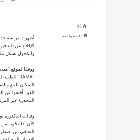
93
دقيقة واحدة
الإقلاع عن التدخ
والكحول بشكل مل
ووفقًا لموقع “ميد
“JAMA” للط
الذين أقلعوا عن ال
المخدرة غير المرتبطة
وقالت الدكتورة نو
الآن أدلة قوية من
التعافي من اضطراب
الإدمان المختلفة م