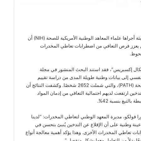
أظهرت دراسة حديثة أجراها علماء المعاهد الوطنية الأمريكية للصحة (NIH) أن
ين يعزز فرص التعافي من اضطرابات تعاطي المخدرات
حوظ.
يكال إكسبريس”، فقد استند البحث المنشور في مجلة
ب النفسي إلى بيانات وطنية طويلة المدى من دراسة تقييم
السكان للتبغ والصحة (PATH)، والتي شملت 2652 شخصًا. وكشفت النتائج أن
تدخين ارتفعت لديهم احتمالية التعافي من إدمان المواد
 بالتبغ بنسبة 42%.
را فولكو، مديرة المعهد الوطني لتعاطي المخدرات: “لدينا
 عينة وطنية على أن الإقلاع عن التدخين يُنبئ بتحسن في
ات تعاطي المخدرات الأخرى. وهذا يؤكد أهمية معالجة أنواع
عًا بدلاً من التعامل معها بشكل منفصل.”