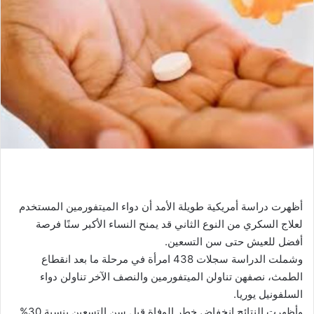
أظهرت دراسة أمريكية طويلة الأمد أن دواء الميتفورمين المستخدم
لعلاج السكري من النوع الثاني قد يمنح النساء الأكبر سنًا فرصة
أفضل للعيش حتى سن التسعين.
وشملت الدراسة سجلات 438 امرأة في مرحلة ما بعد انقطاع
الطمث، نصفهن تناولن الميتفورمين والنصف الآخر تناولن دواء
السلفونيل يوريا.
وأظهرت النتائج انخفاض خطر الوفاة قبل سن التسعين بنسبة 30%