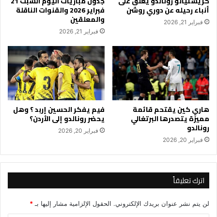
كريستيانو رونالدو يعلق على
جدول مباريات اليوم السبت 21
أنباء رحيله عن دوري روشن
فبراير 2026 والقنوات الناقلة
والمعلقين
فبراير 21, 2026
فبراير 21, 2026
هاري كين يقتحم قائمة
فيم يفكر الحسين إربد ؟ وهل
مميزة يتصدرها البرتغالي
يحضر رونالدو إلى الأردن؟
رونالدو
فبراير 20, 2026
فبراير 20, 2026
اترك تعليقاً
لن يتم نشر عنوان بريدك الإلكتروني.
الحقول الإلزامية مشار إليها بـ
*