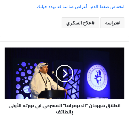
انخفاض ضغط الدم.. أعراض صامتة قد تهدد حياتك
دراسة
علاج السكري
انطلاق
مهرجان
“الديودراما”
المسرحي
في
دورته
الأولى
بالطائف
انطلاق مهرجان “الديودراما” المسرحي في دورته الأولى
بالطائف
إيجار