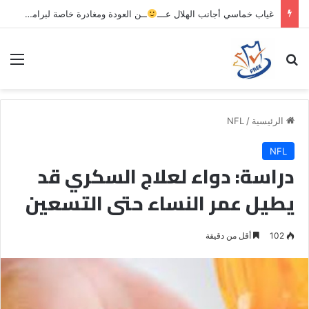
غياب خماسي أجانب الهلال عـــ
ــن العودة ومغادرة خاصة لبرامج الاستشفاء والتأهيل
بحث عن
الق
الرئيسية
/
NFL
NFL
دراسة: دواء لعلاج السكري قد
يطيل عمر النساء حتى التسعين
102
أقل من دقيقة