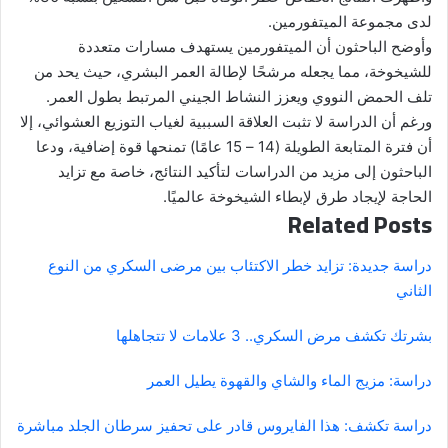
لدى مجموعة الميتفورمين.
وأوضح الباحثون أن الميتفورمين يستهدف مسارات متعددة
للشيخوخة، مما يجعله مرشحًا لإطالة العمر البشري، حيث يحد من
تلف الحمض النووي ويعزز النشاط الجيني المرتبط بطول العمر.
ورغم أن الدراسة لا تثبت العلاقة السببية لغياب التوزيع العشوائي، إلا
أن فترة المتابعة الطويلة (14 – 15 عامًا) تمنحها قوة إضافية، ودعا
الباحثون إلى مزيد من الدراسات لتأكيد النتائج، خاصة مع تزايد
الحاجة لإيجاد طرق لإبطاء الشيخوخة عالميًا.
Related Posts
دراسة جديدة: تزايد خطر الاكتئاب بين مرضى السكري من النوع
الثاني
بشرتك تكشف مرض السكري.. 3 علامات لا تتجاهلها
دراسة: مزيج الماء والشاي والقهوة يطيل العمر
دراسة تكشف: هذا الفايروس قادر على تحفيز سرطان الجلد مباشرة