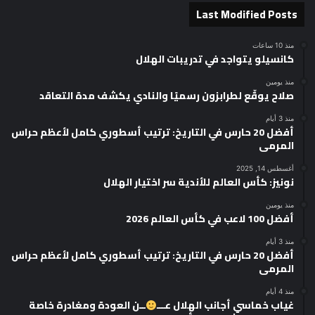
Last Modified Posts
منذ 10 ساعات
كانسيلو يتواجد في تدريبات الهلال
منذ يومين
صلاح يوقّع لطرابزون رسميًا والنادي يكشف مدة التعاقد
منذ 3 أيام
أفضل 20 حارس في التاريخ: ترتيب أسطوري كامل لأعظم حراس
المرمى
أغسطس 14, 2025
نونيز: كأس العالم للأندية سر اختيار الهلال
منذ يومين
أفضل 100 لاعب في كأس العالم 2026
منذ 3 أيام
أفضل 20 حارس في التاريخ: ترتيب أسطوري كامل لأعظم حراس
المرمى
منذ 4 أيام
غياب خماسي أجانب الهلال عـــ
ــن العودة ومغادرة خاصة