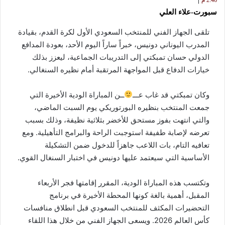
سبورت-علاء العلي
تلقى الجهاز الفني للمنتخب السعودي الأول لكرة القدم، بقيادة
المدرب اليوناني دونيس، خبراً ساراً اليوم الأحد، بعودة المدافع
الدولي حسان تمبكتي إلى التدريبات الجماعية، ليعزز بذلك
خيارات الدفاع قبل المواجهة المرتقبة أمام نظيره السنغالي.
وكان تمبكتي قد غاب عـــ
ــن المباراة الودية الأخيرة التي
جمعت المنتخب بنظيره البورتوريكي يوم السبت الماضي،
والتي انتهت بفوز مستحق للأخضر بثلاثية نظيفة، وذلك بسبب
تعرضه لإصابة طفيفة استوجبت الراحة والبرامج التأهيلية. ومع
تعافيه التام، بات اللاعب جاهزاً للدخول ضمن التشكيلة
الأساسية التي سيعتمد عليها دونيس في اختبار السنغال القوي.
وتكتسب هذه المباراة الودية، المقرر إقامتها فجر الأربعاء
المقبل، أهمية بالغة كونها المحطة الأخيرة في برنامج
التحضيرات المكثف للمنتخب السعودي قبل انطلاق منافسات
كأس العالم 2026. ويسعى الجهاز الفني من خلال هذا اللقاء