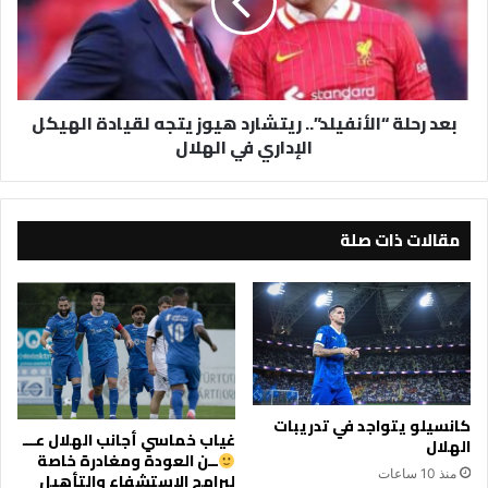
هيوز
يتجه
لقيادة
الهيكل
الإداري
بعد رحلة “الأنفيلد”.. ريتشارد هيوز يتجه لقيادة الهيكل
في
الإداري في الهلال
الهلال
مقالات ذات صلة
كانسيلو يتواجد في تدريبات
غياب خماسي أجانب الهلال عـــ
الهلال
ــن العودة ومغادرة خاصة
منذ 10 ساعات
لبرامج الاستشفاء والتأهيل