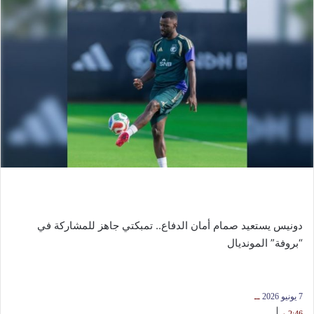
دونيس يستعيد صمام أمان الدفاع.. تمبكتي جاهز للمشاركة في
“بروفة” المونديال
7 يونيو 2026
ــ
|
2:46 م