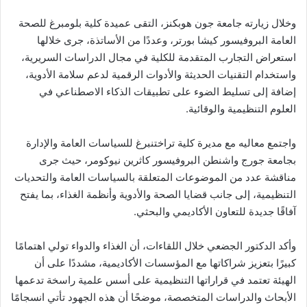
وخلال زيارته جامعة جون هوبكنز، التقى عميدة كلية بلومبرغ للصحة
العامة البروفيسور كيشا بورتر، وعددًا من الأساتذة، جرى خلالها
استعراض التجارب المتقدمة للكلية في مجال الدراسات السريرية،
واستخدام التقنيات الحديثة والأدوات الرقمية لدعم سلامة الأدوية،
إضافة إلى تسليط الضوء على تطبيقات الذكاء الاصطناعي في
العلوم التنظيمية والوقائية.
واجتمع معاليه مع مديرة كلية تراختنبرغ للسياسات العامة والإدارة
بجامعة جورج واشنطن البروفيسور كاثرين نيوكومر، حيث جرى
مناقشة عدد من الموضوعات المتعلقة بالسياسات العامة والتحديات
التنظيمية، إلى جانب قضايا الصحة والأدوية وأنظمة الغذاء، بما يفتح
آفاقًا جديدة للتعاون الأكاديمي والبحثي.
وأكد الدكتور الجضعي خلال اللقاءات، أن الغذاء والدواء تولي اهتمامًا
كبيرًا بتعزيز شراكاتها مع المؤسسات الأكاديمية، مشددًا على أن
الهيئة تعتمد في قراراتها التنظيمية على أسس علمية راسخة تدعمها
الأبحاث والدراسات المتخصصة، موضحًا أن هذه الجهود تأتي انسجامًا