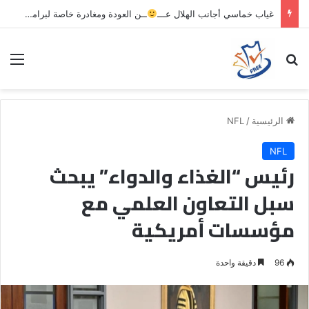
غياب خماسي أجانب الهلال عـــ
ــن العودة ومغادرة خاصة لبرامج الاستشفاء والتأهيل
بحث عن
الق
الرئيسية
/
NFL
NFL
رئيس “الغذاء والدواء” يبحث
سبل التعاون العلمي مع
مؤسسات أمريكية
96
دقيقة واحدة