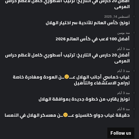
أفضل 20 حارس في التاريخ: ترتيب أسطوري كامل لأعظم حراس
المرمى
أغسطس 14, 2025
نونيز: كأس العالم للأندية سر اختيار الهلال
منذ يومين
أفضل 100 لاعب في كأس العالم 2026
منذ 3 أيام
أفضل 20 حارس في التاريخ: ترتيب أسطوري كامل لأعظم حراس
المرمى
منذ 3 أيام
غياب خماسي أجانب الهلال عـــ
ــن العودة ومغادرة خاصة
لبرامج الاستشفاء والتأهيل
منذ 3 أيام
نونيز يقترب من خطوة جديدة بموافقة الهلال
منذ 6 أيام
حقيقة غياب جواو كانسيلو عـــ
ــن معسكر الهلال في النمسا
Follow us