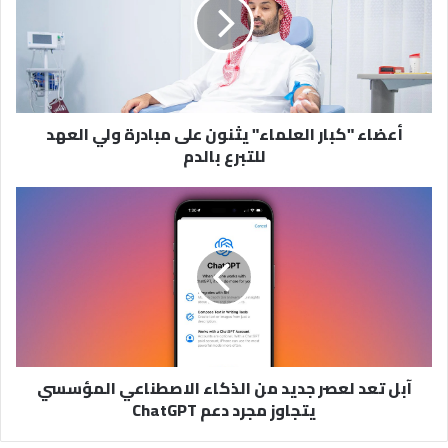
يثنون
على
مبادرة
ولي
العهد
للتبرع
أعضاء "كبار العلماء" يثنون على مبادرة ولي العهد
بالدم
للتبرع بالدم
آبل
تعد
لعصر
جديد
من
الذكاء
الاصطناعي
المؤسسي
يتجاوز
آبل تعد لعصر جديد من الذكاء الاصطناعي المؤسسي
مجرد
يتجاوز مجرد دعم ChatGPT
دعم
ChatGPT