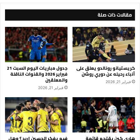
مقالات ذات صلة
كريستيانو رونالدو يعلق على
جدول مباريات اليوم السبت 21
أنباء رحيله عن دوري روشن
فبراير 2026 والقنوات الناقلة
والمعلقين
فبراير 21, 2026
فبراير 21, 2026
هاري كين يقتحم قائمة
فيم يفكر الحسين إربد ؟ وهل