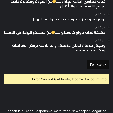
غياب خماسي أجانب الهلال عـــ
ــن العودة ومغادرة خاصة
لبرامج الاستشفاء والتأهيل
منذ 3 أيام
نونيز يقترب من خطوة جديدة بموافقة الهلال
منذ 6 أيام
حقيقة غياب جواو كانسيلو عـــ
ــن معسكر الهلال في النمسا
منذ 7 أيام
وجهة إيليمان ندياي حتمية.. والد اللاعب يرفض الشائعات
ويكشف الحقيقة
Follow us
Error Can not Get Posts, Incorrect account info.
Jannah is a Clean Responsive WordPress Newspaper, Magazine,