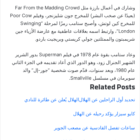
وشارك في أعمال بارزة مثل Far From the Madding Crowd
(بعيدًا عن صخب البشر) للمخرج جون شليزنجر، وفيلم Poor Cow
للمخرج كين لوتش، وأصبح ستامب رمزًا لمرحلة “Swinging
London”، وارتبط اسمه بعلاقات عاطفية مع عارضة الأزياء جين
شريمبتون والممثلتين جولي كريستي وبريجيت باردو.
وعاد ستامب بقوة عام 1978 في فيلم Superman بدور الشرير
الشهير الجنرال زود، وهو الدور الذي أعاد تقديمه في الجزء الثاني
عام 1980، وبعد سنوات، قدّم صوت شخصية “جور-إل” والد
سوبرمان في مسلسل Smallville.
Related Posts
تحديد أول الراحلين عن الهلال
الهلال يُعلن عن طائرة للنادي
كايو سيزار يؤكد رحيله عن الهلال
ساعات تفصل القادسية عن مصعب الجوير