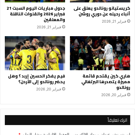
كريستيانو رونالدو يعلق على
جدول مباريات اليوم السبت 21
أنباء رحيله عن دوري روشن
فبراير 2026 والقنوات الناقلة
والمعلقين
فبراير 21, 2026
فبراير 21, 2026
هاري كين يقتحم قائمة
فيم يفكر الحسين إربد ؟ وهل
مميزة يتصدرها البرتغالي
يحضر رونالدو إلى الأردن؟
رونالدو
فبراير 20, 2026
فبراير 20, 2026
اترك تعليقاً
لن يتم نشر عنوان بريدك الإلكتروني.
الحقول الإلزامية مشار إليها بـ
*