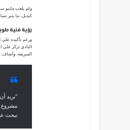
كبديل، ما يثير تس
رؤية فنية طويل
ورغم تأكيده على 
النادي تركز على ا
السريعة. وأضاف:
“نريد أن
مشروع م
نبحث عن 