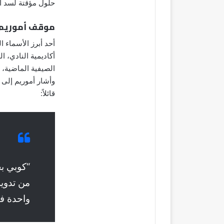
حلول مؤقتة لسد ال
موقف أموريم 
أحد أبرز الأسماء 
أكاديمية النادي، ا
الصيفية الماضية، 
وأشار أموريم إلى 
قائلاً:
“كوبي بح
من تدوير
واحدة في