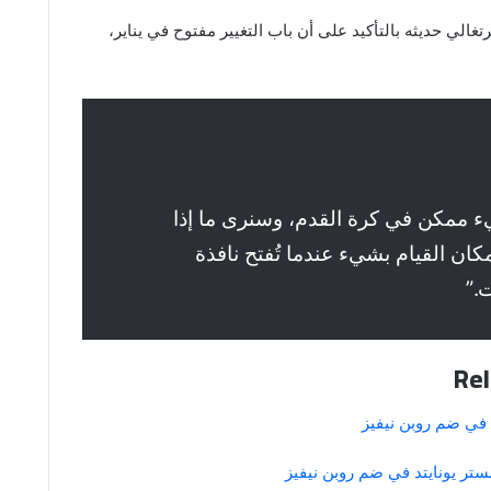
تغالي حديثه بالتأكيد على أن باب التغيير مفتوح في يناير،
 ممكن في كرة القدم، وسنرى ما إذا
مكان القيام بشيء عندما تُفتح نافذة
ت.”
Rel
في ضم روبن نيفيز
تر يونايتد في ضم روبن نيفيز