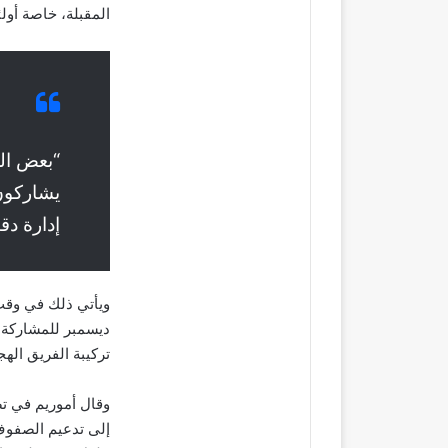
المقبلة، خاصة أول
“بعض الل
يشاركون 
إدارة دق
ويأتي ذلك في وقت 
ديسمبر للمشاركة ف
تركيبة الفريق الهج
وقال أموريم في 
إلى تدعيم الصفوف