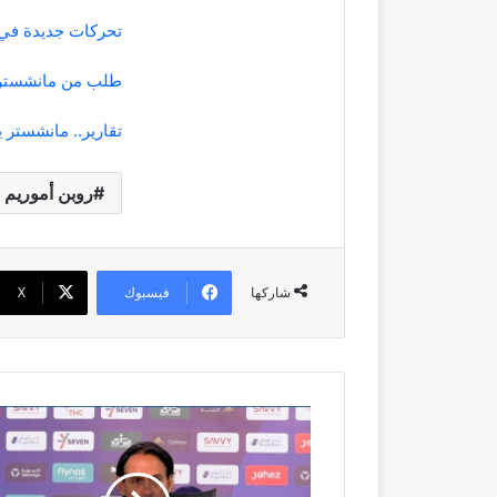
تحركات جديدة في م
طلب من مانشستر ي
تقارير.. مانشستر 
روبن أموريم
فيسبوك
‫X
شاركها
سامي
الجابر
ينتقد
قرار