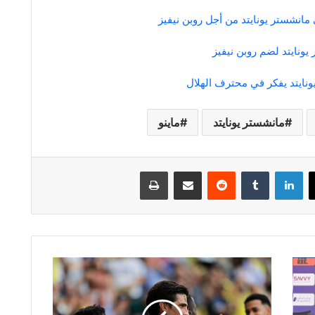
انشستر يونايتد من أجل روبن نيفيز
ونايتد لضم روبن نيفيز
يونايتد يفكر في محترف الهلال
مانشستر يونايتد
ماينو
لينكدإن
مشاركة عبر البريد
طباعة
فياريال
يواصل
بدايته
القوية...