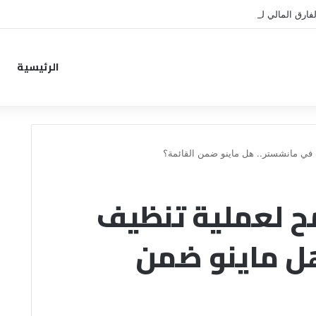
فارق المالي لتمهيد انتقال داروين نونيز إلى الدوري التركي
الرئيسية
 في مانشستر.. هل ماينو ضمن القائمة؟
مح لعملية تنظيف
ل ماينو ضمن