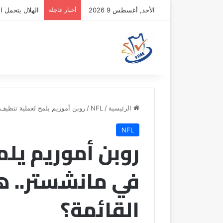
الأحد, أغسطس 9 2026
أخبار عاجلة
الهلال يتحمل ال
الرئيسية
/
NFL
/
روبن أموريم يلمح لعملية تنظيف
NFL
روبن أموريم يل
في مانشستر.. ه
القائمة؟