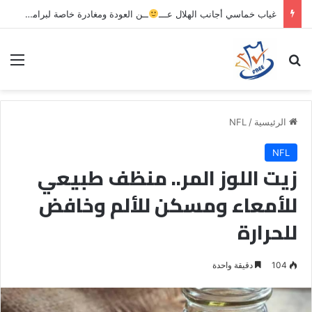
غياب خماسي أجانب الهلال عـــ
ــن العودة ومغادرة خاصة لبرامج الاستشفاء والتأهيل
بحث عن
الق
الرئيسية
/
NFL
NFL
زيت اللوز المر.. منظف طبيعي
للأمعاء ومسكن للألم وخافض
للحرارة
104
دقيقة واحدة