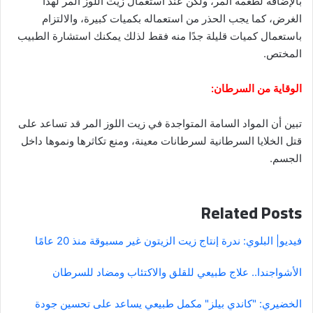
بالإضافة لطعمه المر، ولكن عند استعمال زيت اللوز المر لهذا
الغرض، كما يجب الحذر من استعماله بكميات كبيرة، والالتزام
باستعمال كميات قليلة جدًا منه فقط لذلك يمكنك استشارة الطبيب
المختص.
الوقاية من السرطان:
تبين أن المواد السامة المتواجدة في زيت اللوز المر قد تساعد على
قتل الخلايا السرطانية لسرطانات معينة، ومنع تكاثرها ونموها داخل
الجسم.
Related Posts
فيديو| البلوي: ندرة إنتاج زيت الزيتون غير مسبوقة منذ 20 عامًا
الأشواجندا.. علاج طبيعي للقلق والاكتئاب ومضاد للسرطان
الخضيري: "كاندي بيلز" مكمل طبيعي يساعد على تحسين جودة