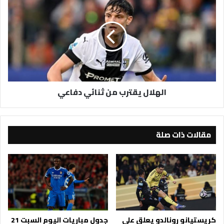
يقترب
من
ثنائي
دفاعي
الهلال يقترب من ثنائي دفاعي
مقالات ذات صلة
كريستيانو رونالدو يعلق على
جدول مباريات اليوم السبت 21