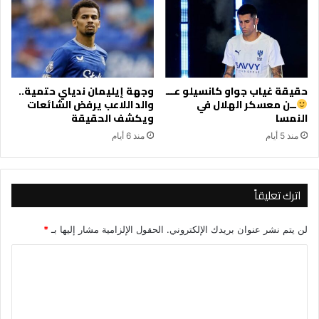
حقيقة غياب جواو كانسيلو عـــ
وجهة إيليمان ندياي حتمية..
ــن معسكر الهلال في
والد اللاعب يرفض الشائعات
النمسا
ويكشف الحقيقة
منذ 5 أيام
منذ 6 أيام
اترك تعليقاً
لن يتم نشر عنوان بريدك الإلكتروني.
الحقول الإلزامية مشار إليها بـ
*
ا
ل
ت
ع