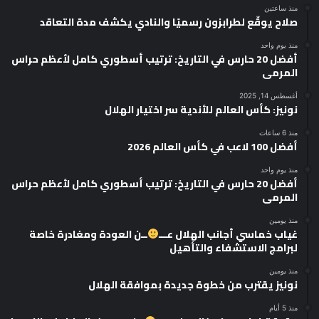
منذ ساعتين
صلاح يوقّع لطرابزون رسميًا والنادي يكشف مدة التعاقد
منذ يوم واحد
أفضل 20 حارس في التاريخ: ترتيب أسطوري كامل لأعظم حراس
المرمى
أغسطس 14, 2025
نونيز: كأس العالم للأندية سر اختيار الهلال
منذ 6 ساعات
أفضل 100 لاعب في كأس العالم 2026
منذ يوم واحد
أفضل 20 حارس في التاريخ: ترتيب أسطوري كامل لأعظم حراس
المرمى
منذ يومين
غياب خماسي أجانب الهلال عـــ
ــن العودة ومغادرة خاصة
لبرامج الاستشفاء والتأهيل
منذ يومين
نونيز يقترب من خطوة جديدة بموافقة الهلال
منذ 5 أيام