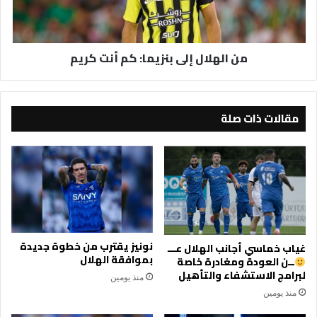
كريم
من الهلال إلى بنزيما: كم أنت كريم
مقالات ذات صلة
نونيز يقترب من خطوة جديدة
غياب خماسي أجانب الهلال عـــ
بموافقة الهلال
ــن العودة ومغادرة خاصة
لبرامج الاستشفاء والتأهيل
منذ يومين
منذ يومين