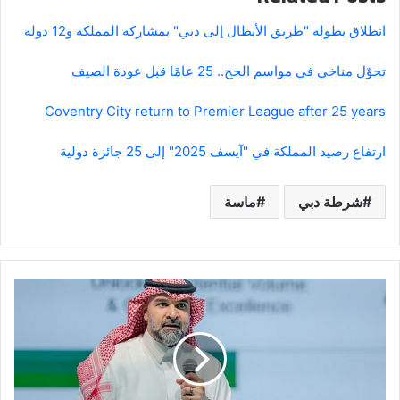
انطلاق بطولة "طريق الأبطال إلى دبي" بمشاركة المملكة و12 دولة
تحوّل مناخي في مواسم الحج.. 25 عامًا قبل عودة الصيف
Coventry City return to Premier League after 25 years
ارتفاع رصيد المملكة في "آيسف 2025" إلى 25 جائزة دولية
شرطة دبي
ماسة
رئيس
الاتحاد
فهد
سندي:
نتابع
السوق
بدقة..