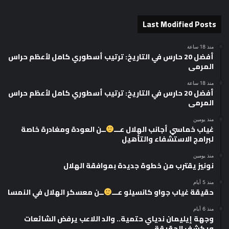
Last Modified Posts
منذ 18 ساعة
أفضل 20 حارس في التاريخ: ترتيب أسطوري كامل لأعظم حراس
المرمى
منذ 18 ساعة
أفضل 20 حارس في التاريخ: ترتيب أسطوري كامل لأعظم حراس
المرمى
منذ يومين
غياب خماسي أجانب الهلال عـــ
ــن العودة ومغادرة خاصة
لبرامج الاستشفاء والتأهيل
منذ يومين
نونيز يقترب من خطوة جديدة بموافقة الهلال
منذ 5 أيام
حقيقة غياب جواو كانسيلو عـــ
ــن معسكر الهلال في النمسا
منذ 6 أيام
وجهة إيليمان ندياي حتمية.. والد اللاعب يرفض الشائعات
ويكشف الحقيقة