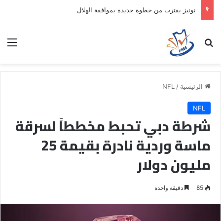
نونيز يقترب من خطوة جديدة بموافقة الهلال
بحث عن
الق
الرئيسية
/
NFL
NFL
شرطة دبي تحبط مخططاً لسرقة
ماسة وردية نادرة بقيمة 25
مليون دولار
85
دقيقة واحدة