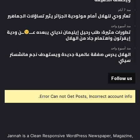
منذ 7 أيام
تعثر ودي للهلال أمام مولودية الجزائر يثير تساؤلات الجماهير
منذ أسبوع واحد
تطورات مثيرة: طلب رحيل إيليمان ندياي يبعده عـــ
ــن ودية
إيفرتون واهتمام جاد من الهلال
منذ أسبوع واحد
الهلال يدرس صفقة عالمية جديدة ويستهدف نجم مانشستر
سيتي
Follow us
Error Can not Get Posts, Incorrect account info.
Jannah is a Clean Responsive WordPress Newspaper, Magazine,