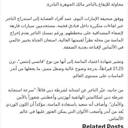
محاولة للإيقاع بالتاجر مالك الجوهرة النادرة.
ووفق صحيفة الإمارات اليوم، عمد أفراد العصابة إلى استدراج التاجر
عبر لقاءات متكررة داخل فنادق فخمة، مستخدمين سيارات فارهة
لإضفاء المصداقية على مخططهم. ورغم تمسك التاجر بعدم إخراج
الماسة من محله نظراً لقيمتها العالية، استعان الجناة بخبير عالمي
في الألماس لإقناعه بجدية الصفقة.
وتشير شهادة اعتماد الماسة إلى أنها من نوع “فانسي إنتنس”، تزن
21.25 قيراطاً، بدرجة وضوح عالية وصقل مميز، ما يجعلها من أندر
الماسات على مستوى العالم.
من جانبه، عبّر التاجر عن امتنانه لشرطة دبي قائلاً: “سرعة استجابة
شرطة دبي لمكالمتي الهاتفية أبهرَتني وأعطتني شعوراً بالأمن
والأمان”. وأضاف أنه سعيد باستعادة الماسة، مؤكداً أن اللون الوردي
يُعد من أندر وأصعب الألوان التي يمكن العثور عليها في عالم
الألماس.
Related Posts