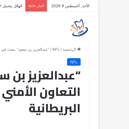
الأحد, أغسطس 9 2026
أخبار عاجلة
الهلال يتحمل ال
الرئيسية
/
NFL
/
“عبدالعزيز بن سعود” يبحث في لند
NFL
“عبدالعزيز بن س
التعاون الأمني 
البريطانية