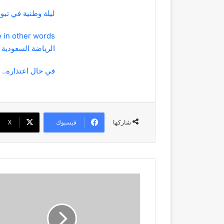
ليلة وطنية في تبوك تحتفي ب
الرياضة السعودية
في حال اعتذاره..
فيسبوك
‫X
شاركها
"البلديات
والإسكان":
أمانات
المناطق
ترصد