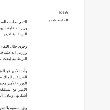
104
دقيقة واحدة
التقى صاحب السمو 
وزير الداخلية، الي
البريطانية لندن.
وجرى خلال اللقاء
وزارتي الداخلية في
البريطانية لبحث سب
وأكد الأمير عبدالع
الشريفين الملك س
الوزراء الأمير محم
الأمني مع المملكة
أشكالها، وتبادل ا
ونوّه سموه بالتطو