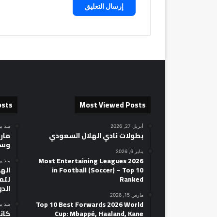
osts
Most Viewed Posts
أبريل 27, 2026
منذ ي
بطولات نادي الهلال السعودي
مارك
وسط
يناير 6, 2026
2026 Most Entertaining Leagues
منذ ي
in Football (Soccer) – Top 10
الهل
Ranked
لتمه
الد
مارس 15, 2026
Top 10 Best Forwards 2026 World
منذ ي
Cup: Mbappé, Haaland, Kane
كان