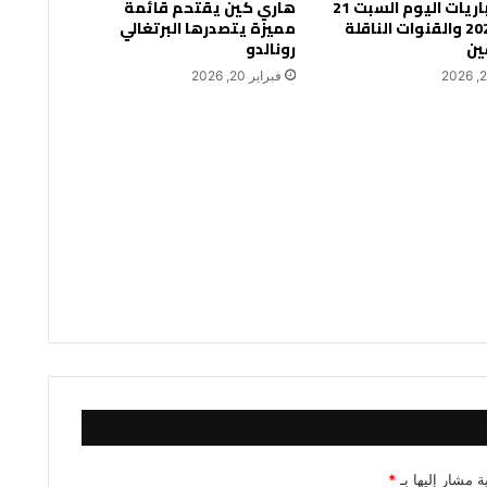
جدول مباريات اليوم السبت 21
هاري كين يقتحم قائمة
فبراير 2026 والقنوات الناقلة
مميزة يتصدرها البرتغالي
ين
رونالدو
فبراير 20, 2026
ة مشار إليها بـ
*