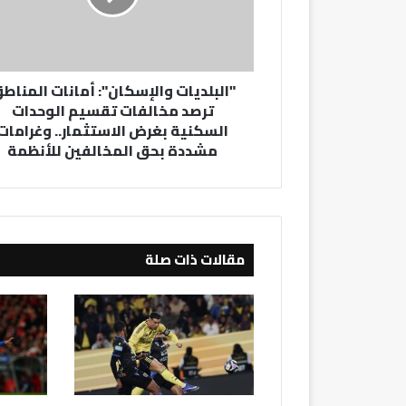
مخالفات
تقسيم
الوحدات
السكنية
"البلديات والإسكان": أمانات المناط
بغرض
ترصد مخالفات تقسيم الوحدات
الاستثمار..
السكنية بغرض الاستثمار.. وغرامات
وغرامات
مشددة بحق المخالفين للأنظمة
مشددة
بحق
المخالفين
للأنظمة
مقالات ذات صلة