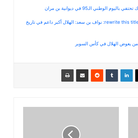
اليوم الوطني الـ95 في ديوانية بن مران
rewrite this title in other words: نواف بن سعد: الهلال أكبر داعم في تاريخ
 من يعوض الهلال في كأس السوبر
لينكدإن
مشاركة عبر البريد
طباعة
قطر
مرشحة
لاستضافة
النسخة
الثانية