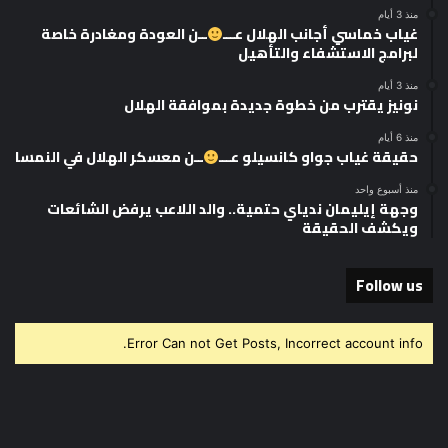
منذ 3 أيام
غياب خماسي أجانب الهلال عـــ
ــن العودة ومغادرة خاصة
لبرامج الاستشفاء والتأهيل
منذ 3 أيام
نونيز يقترب من خطوة جديدة بموافقة الهلال
منذ 6 أيام
حقيقة غياب جواو كانسيلو عـــ
ــن معسكر الهلال في النمسا
منذ أسبوع واحد
وجهة إيليمان ندياي حتمية.. والد اللاعب يرفض الشائعات
ويكشف الحقيقة
Follow us
Error Can not Get Posts, Incorrect account info.