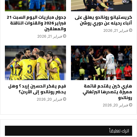
كريستيانو رونالدو يعلق على
جدول مباريات اليوم السبت 21
أنباء رحيله عن دوري روشن
فبراير 2026 والقنوات الناقلة
والمعلقين
فبراير 21, 2026
فبراير 21, 2026
هاري كين يقتحم قائمة
فيم يفكر الحسين إربد ؟ وهل
مميزة يتصدرها البرتغالي
يحضر رونالدو إلى الأردن؟
رونالدو
فبراير 20, 2026
فبراير 20, 2026
اترك تعليقاً