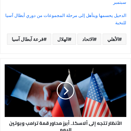
سبتمبر
الدحيل يحسمها ويتأهل إلى مرحلة المجموعات من دوري أبطال آسيا
للنخبة
الأهلي
الاتحاد
الهلال
قرعة آبطال آسيا
الأنظار
تتجه
إلى
ألاسكا..
أبرز
محاور
قمة
ترامب
وبوتين
الأنظار تتجه إلى ألاسكا.. أبرز محاور قمة ترامب وبوتين
اليوم
اليوم