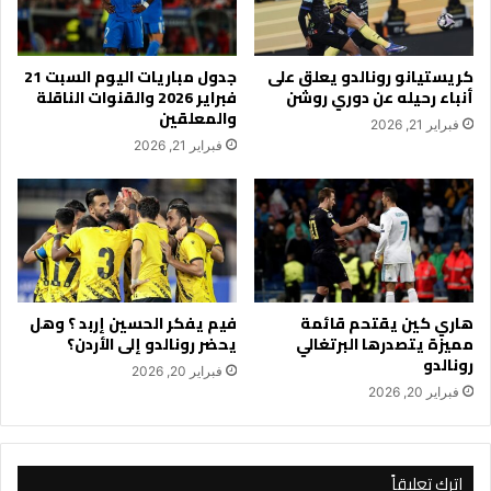
كريستيانو رونالدو يعلق على
جدول مباريات اليوم السبت 21
أنباء رحيله عن دوري روشن
فبراير 2026 والقنوات الناقلة
والمعلقين
فبراير 21, 2026
فبراير 21, 2026
هاري كين يقتحم قائمة
فيم يفكر الحسين إربد ؟ وهل
مميزة يتصدرها البرتغالي
يحضر رونالدو إلى الأردن؟
رونالدو
فبراير 20, 2026
فبراير 20, 2026
اترك تعليقاً