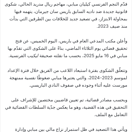
قدّم النجم الفرنسي كيليان مبابي، مهاجم ريال مدريد الحالي، شكوى
قانونية جديدة ضد ناديه السابق باريس سان جيرمان، يتهمه فيها
بمحاولة الابتزاز، في تصعيد جديد للخلافات بين الطرفين التي بدأت
منذ صيف 2023.
وأعلن مكتب المدعي العام في باريس، اليوم الخميس، عن فتح
تحقيق قضائي يوم الثلاثاء الماضي، بناءً على الشكوى التي تقدّم بها
مبابي في 16 مايو 2025، بحسب ما نقلته صحيفة
ليكيب
الفرنسية.
وتتعلّق الشكوى بفترة استبعاد اللاعب من الفريق خلال فترة الإعداد
لموسم 2023-2024، والتي يعتبرها مبابي ضغوطًا نفسية ممنهجة
مورست عليه أثناء وجوده في صفوف النادي الباريسي.
وبحسب مصادر قضائية، تم تعيين قاضيين مختصين للإشراف على
التحقيق في هذه القضية، وهو ما يعكس جدّية السلطات القضائية في
التعامل مع الملف.
ويأتي هذا التصعيد في ظل استمرار نزاع مالي بين مبابي وإدارة