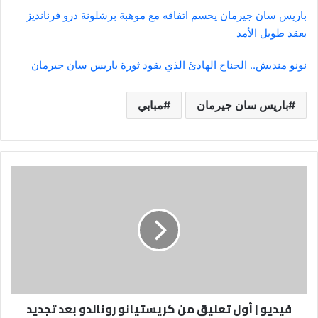
باريس سان جيرمان يحسم اتفاقه مع موهبة برشلونة درو فرنانديز
بعقد طويل الأمد
نونو منديش.. الجناح الهادئ الذي يقود ثورة باريس سان جيرمان
باريس سان جيرمان
مبابي
فيديو
|
أول
تعليق
من
كريستيانو
رونالدو
بعد
تجديد
فيديو | أول تعليق من كريستيانو رونالدو بعد تجديد
عقده