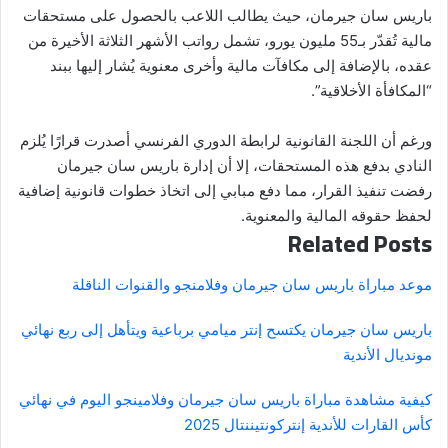
باريس سان جيرمان، حيث يطالب اللاعب بالحصول على مستحقات
مالية تُقدّر بـ55 مليون يورو، تشمل رواتب الأشهر الثلاثة الأخيرة من
عقده، بالإضافة إلى مكافآت مالية وأخرى معنوية يُشار إليها ببند
“المكافأة الأخلاقية”.
ورغم أن اللجنة القانونية لرابطة الدوري الفرنسي أصدرت قرارًا يُلزم
النادي بدفع هذه المستحقات، إلا أن إدارة باريس سان جيرمان
رفضت تنفيذ القرار، مما دفع مبابي إلى اتخاذ خطوات قانونية إضافية
لحفظ حقوقه المالية والمعنوية.
Related Posts
موعد مباراة باريس سان جيرمان وفلامنجو والقنوات الناقلة
باريس سان جيرمان يكتسح إنتر ميامي برباعية ويتأهل إلى ربع نهائي
مونديال الأندية
كيفية مشاهدة مباراة باريس سان جيرمان وفلامينجو اليوم في نهائي
كأس القارات للأندية إنتركونتيننتال 2025