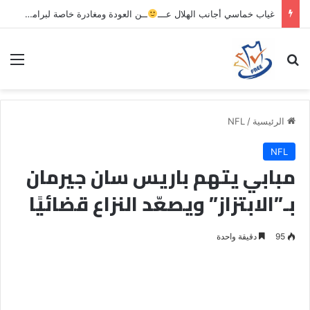
غياب خماسي أجانب الهلال عـــ
ــن العودة ومغادرة خاصة لبرامج الاستشفاء والتأهيل
بحث عن
الق
الرئيسية
/
NFL
NFL
مبابي يتهم باريس سان جيرمان
بـ”الابتزاز” ويصعّد النزاع قضائيًا
95
دقيقة واحدة