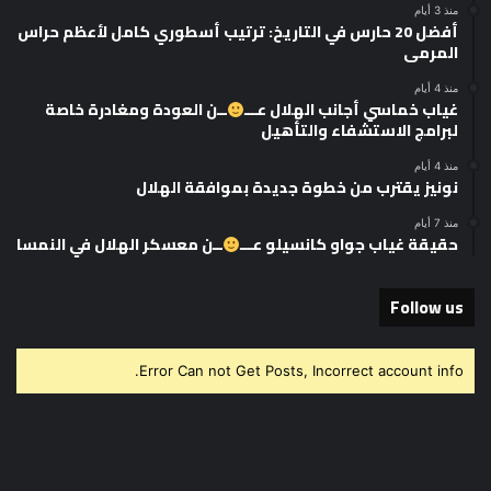
منذ 3 أيام
أفضل 20 حارس في التاريخ: ترتيب أسطوري كامل لأعظم حراس
المرمى
منذ 4 أيام
غياب خماسي أجانب الهلال عـــ
ــن العودة ومغادرة خاصة
لبرامج الاستشفاء والتأهيل
منذ 4 أيام
نونيز يقترب من خطوة جديدة بموافقة الهلال
منذ 7 أيام
حقيقة غياب جواو كانسيلو عـــ
ــن معسكر الهلال في النمسا
Follow us
Error Can not Get Posts, Incorrect account info.