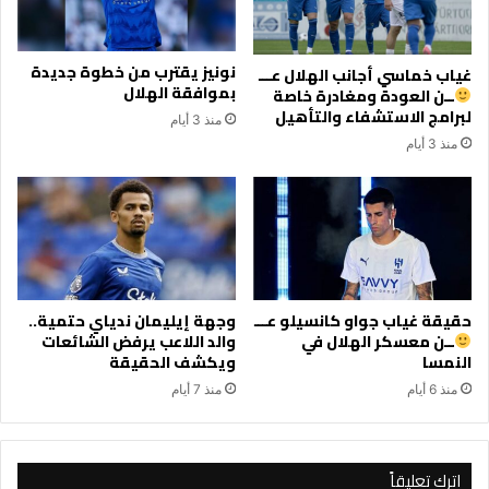
نونيز يقترب من خطوة جديدة
غياب خماسي أجانب الهلال عـــ
بموافقة الهلال
ــن العودة ومغادرة خاصة
لبرامج الاستشفاء والتأهيل
منذ 3 أيام
منذ 3 أيام
حقيقة غياب جواو كانسيلو عـــ
وجهة إيليمان ندياي حتمية..
ــن معسكر الهلال في
والد اللاعب يرفض الشائعات
النمسا
ويكشف الحقيقة
منذ 6 أيام
منذ 7 أيام
اترك تعليقاً