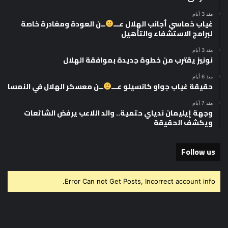
منذ 3 أيام
غياب خماسي أجانب الهلال عـــ
ــن العودة ومغادرة خاصة
لبرامج الاستشفاء والتأهيل
منذ 3 أيام
نونيز يقترب من خطوة جديدة بموافقة الهلال
منذ 6 أيام
حقيقة غياب جواو كانسيلو عـــ
ــن معسكر الهلال في النمسا
منذ 7 أيام
وجهة إيليمان ندياي حتمية.. والد اللاعب يرفض الشائعات
ويكشف الحقيقة
Follow us
Error Can not Get Posts, Incorrect account info.