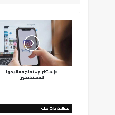
«إنستغرام»
تمنح
مفاتيحها
للمستخدمين
«إنستغرام» تمنح مفاتيحها
للمستخدمين
مقالات ذات صلة