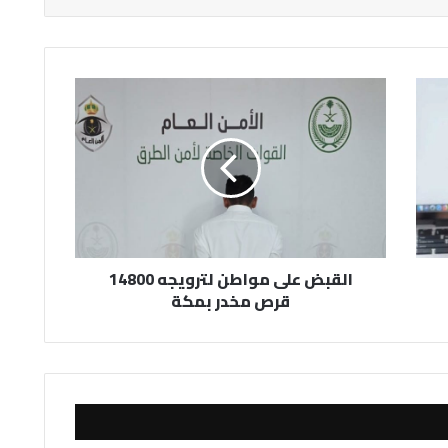
القبض
على
مواطن
لترويجه
14800
قرص
مخدر
بمكة
القبض على مواطن لترويجه 14800
قرص مخدر بمكة