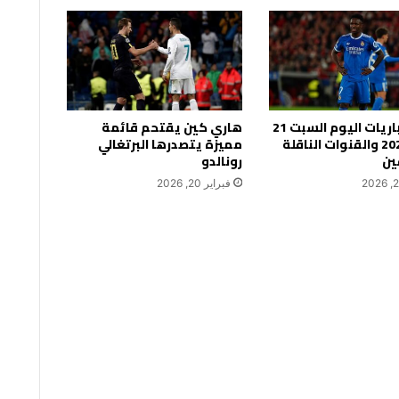
جدول مباريات اليوم السبت 21
هاري كين يقتحم قائمة
فبراير 2026 والقنوات الناقلة
مميزة يتصدرها البرتغالي
ين
رونالدو
فبراير 20, 2026