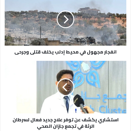
مجهول
في
محيط
إدلب
يخلف
قتلى
وجرحى
انفجار مجهول في محيط إدلب يخلف قتلى وجرحى
استشاري
يكشف
عن
توفر
علاج
جديد
فعال
لسرطان
الرئة
استشاري يكشف عن توفر علاج جديد فعال لسرطان
في
الرئة في تجمع جازان الصحي
تجمع
جازان