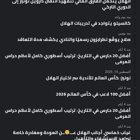
الهلال يتحمل الفارق المالي لتمهيد انتقال داروين نونيز إلى
الدوري التركي
منذ يوم واحد
كانسيلو يتواجد في تدريبات الهلال
منذ يومين
صلاح يوقّع لطرابزون رسميًا والنادي يكشف مدة التعاقد
منذ 4 أيام
أفضل 20 حارس في التاريخ: ترتيب أسطوري كامل لأعظم حراس
المرمى
أغسطس 14, 2025
نونيز: كأس العالم للأندية سر اختيار الهلال
منذ 3 أيام
أفضل 100 لاعب في كأس العالم 2026
منذ 4 أيام
أفضل 20 حارس في التاريخ: ترتيب أسطوري كامل لأعظم حراس
المرمى
منذ 4 أيام
غياب خماسي أجانب الهلال عـــ
ــن العودة ومغادرة خاصة
لبرامج الاستشفاء والتأهيل