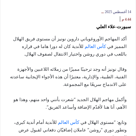
14 أغسطس 2025
ــ
|
4:44 م
سبورت-علاء العلي
أكد المهاجم الأوروغوياني داروين نونيز أن مستوى فريق الهلال
المميز في
كأس العالم
للأندية كان له دورا هاما في قراره
باللعب في دوري روشن واختيار الانتقال لصفوف الهلال.
وقال نونيز أنه وجد ترحيبًا مميزًا من زملائه اللاعبين والأجهزة
الفنية، الطبية، والإدارية، معتبرًا أن هذه الأجواء الإيجابية ساعدته
على الاندماج سريعًا مع المجموعة.
وأكمل مهاجم الهلال الجديد “شعرت بأنني واحد منهم، وهذا هو
الأهم، أنا هنا لأقدّم الإضافة وأساعد الفريق”.
وتابع: “مستوى الهلال في
كأس العالم
للأندية أمام أندية كبرى،
وتطور دوري “روشن” عاملان إضافيّان دفعاني لقبول عرض