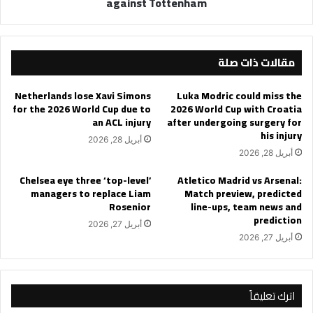
against Tottenham
Tottenham
مقالات ذات صلة
Netherlands lose Xavi Simons
Luka Modric could miss the
for the 2026 World Cup due to
2026 World Cup with Croatia
an ACL injury
after undergoing surgery for
his injury
أبريل 28, 2026
أبريل 28, 2026
Chelsea eye three ‘top-level’
Atletico Madrid vs Arsenal:
managers to replace Liam
Match preview, predicted
Rosenior
line-ups, team news and
prediction
أبريل 27, 2026
أبريل 27, 2026
اترك تعليقاً