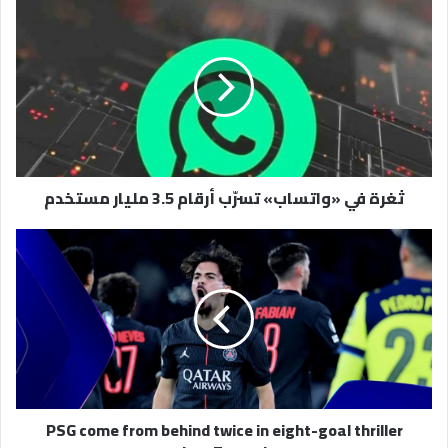
ثغرة
في
«واتساب»
تسرّب
أرقام
3.5
مليار
مستخدم
ثغرة في «واتساب» تسرّب أرقام 3.5 مليار مستخدم
PSG
come
from
behind
twice
in
eight-
goal
thriller
PSG come from behind twice in eight-goal thriller
against