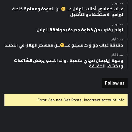
منذ يومين
غياب خماسي أجانب الهلال عـــ
ــن العودة ومغادرة خاصة
لبرامج الاستشفاء والتأهيل
منذ يومين
نونيز يقترب من خطوة جديدة بموافقة الهلال
منذ 5 أيام
حقيقة غياب جواو كانسيلو عـــ
ــن معسكر الهلال في النمسا
منذ 6 أيام
وجهة إيليمان ندياي حتمية.. والد اللاعب يرفض الشائعات
ويكشف الحقيقة
Follow us
Error Can not Get Posts, Incorrect account info.