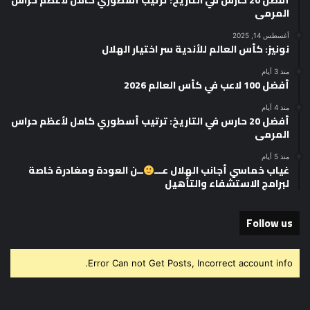
أفضل 20 حارس في التاريخ: ترتيب أسطوري كامل لأعظم حراس
المرمى
أغسطس 14, 2025
نونيز: كأس العالم للأندية سر اختيار الهلال
منذ 3 أيام
أفضل 100 لاعب في كأس العالم 2026
منذ 4 أيام
أفضل 20 حارس في التاريخ: ترتيب أسطوري كامل لأعظم حراس
المرمى
منذ 5 أيام
غياب خماسي أجانب الهلال عـــ
ــن العودة ومغادرة خاصة
لبرامج الاستشفاء والتأهيل
Follow us
Error Can not Get Posts, Incorrect account info.