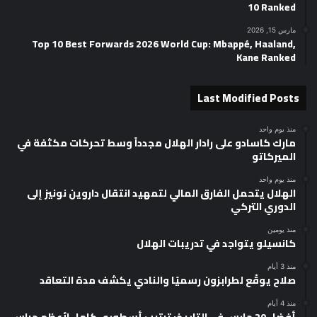
10 Ranked
مارس 15, 2026
Top 10 Best Forwards 2026 World Cup: Mbappé, Haaland,
Kane Ranked
Last Modified Posts
منذ يوم واحد
مارك كاسادو على رادار الهلال مجدداً وسط تحركات مكثفة في
الميركاتو
منذ يوم واحد
الهلال يتحمل الفارق المالي لتمهيد انتقال داروين نونيز إلى
الدوري التركي
منذ يومين
كانسيلو يتواجد في تدريبات الهلال
منذ 3 أيام
صلاح يوقّع لطرابزون رسميًا والنادي يكشف مدة التعاقد
منذ 4 أيام