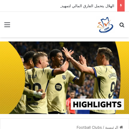
الهلال يتحمل الفارق المالي لتمهيد انتقال داروين نونيز إلى الدوري التركي
بحث عن
الق
الرئيسية
/
Football Clubs