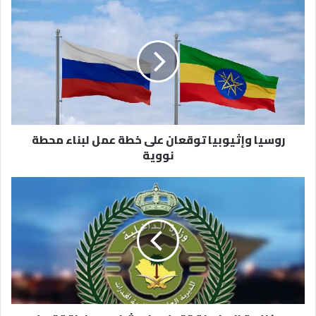
روسيا
وإثيوبيا
توقعان
على
خطة
عمل
لبناء
محطة
نووية
روسيا وإثيوبيا توقعان على خطة عمل لبناء محطة
نووية
مكافحة
المخدرات
تقبض
على
شخص
بمنطقة
تبوك
لترويجه
مادة