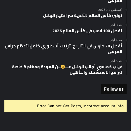
المرمى
أغسطس 14, 2025
نونيز: كأس العالم للأندية سر اختيار الهلال
منذ 3 أيام
أفضل 100 لاعب في كأس العالم 2026
منذ 4 أيام
أفضل 20 حارس في التاريخ: ترتيب أسطوري كامل لأعظم حراس
المرمى
منذ 5 أيام
غياب خماسي أجانب الهلال عـــ
ــن العودة ومغادرة خاصة
لبرامج الاستشفاء والتأهيل
Follow us
Error Can not Get Posts, Incorrect account info.