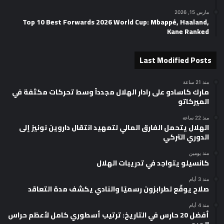
مارس 15, 2026
Top 10 Best Forwards 2026 World Cup: Mbappé, Haaland,
Kane Ranked
Last Modified Posts
منذ 21 ساعة
مارك كاسادو على رادار الهلال مجدداً وسط تحركات مكثفة في
الميركاتو
منذ 22 ساعة
الهلال يتحمل الفارق المالي لتمهيد انتقال داروين نونيز إلى
الدوري التركي
منذ يومين
كانسيلو يتواجد في تدريبات الهلال
منذ 3 أيام
صلاح يوقّع لطرابزون رسميًا والنادي يكشف مدة التعاقد
منذ 4 أيام
أفضل 20 حارس في التاريخ: ترتيب أسطوري كامل لأعظم حراس