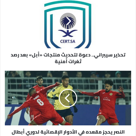
سيبراني..
دعوة
لتحديث
منتجات
«أبل»
بعد
رصد
ثغرات
تحذير سيبراني.. دعوة لتحديث منتجات «أبل» بعد رصد
أمنية
ثغرات أمنية
النصر
يحجز
مقعده
في
الأدوار
الإقصائية
لدوري
أبطال
آسيا
النصر يحجز مقعده في الأدوار الإقصائية لدوري أبطال
2