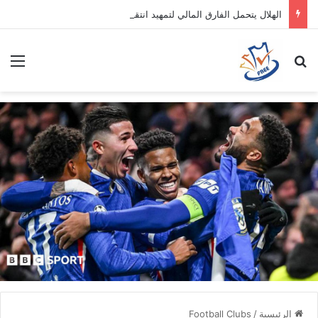
الهلال يتحمل الفارق المالي لتمهيد انتقال داروين نونيز إلى الدوري التركي
بحث عن
الق
الرئيسية
/
Football Clubs