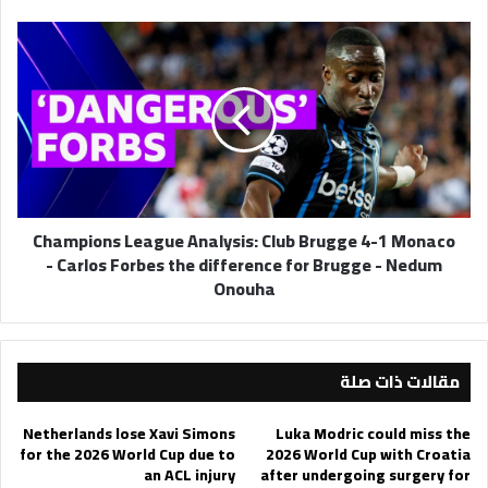
Champions
League
Analysis:
Club
Brugge
4-
1
Monaco
-
Champions League Analysis: Club Brugge 4-1 Monaco
Carlos
- Carlos Forbes the difference for Brugge - Nedum
Forbes
Onouha
the
difference
for
Brugge
-
مقالات ذات صلة
Nedum
Onouha
Netherlands lose Xavi Simons
Luka Modric could miss the
for the 2026 World Cup due to
2026 World Cup with Croatia
an ACL injury
after undergoing surgery for