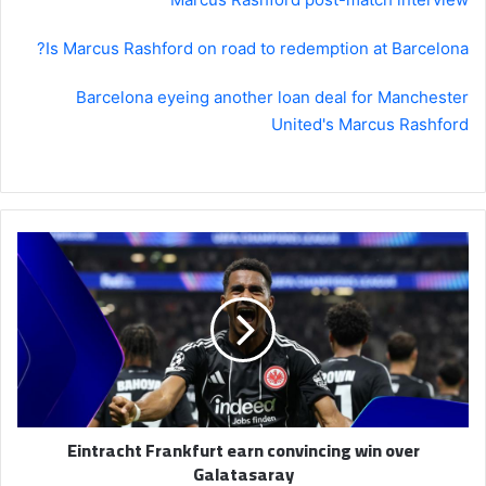
Is Marcus Rashford on road to redemption at Barcelona?
Barcelona eyeing another loan deal for Manchester
United's Marcus Rashford
Eintracht
Frankfurt
earn
convincing
win
over
Galatasaray
Eintracht Frankfurt earn convincing win over
Galatasaray