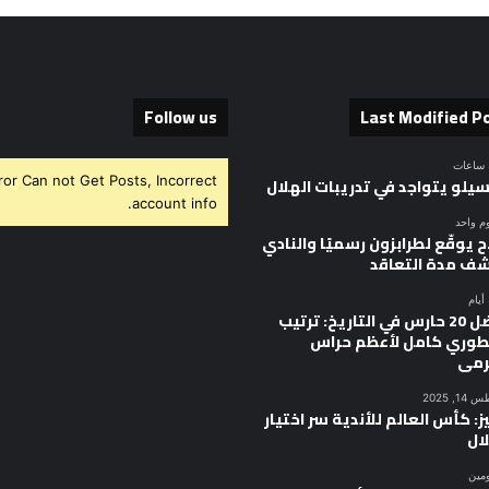
Follow us
Last Modified P
ror Can not Get Posts, Incorrect
سيلو يتواجد في تدريبات الهلال
account info.
وم واحد
 يوقّع لطرابزون رسميًا والنادي
ف مدة التعاقد
أفضل 20 حارس في التاريخ: ترتيب
وري كامل لأعظم حراس
رمى
, 2025
ز: كأس العالم للأندية سر اختيار
ال
ومين