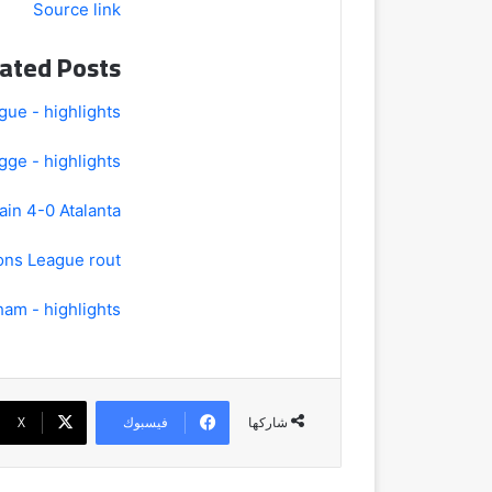
Source link
ated Posts
gue - highlights
ge - highlights
in 4-0 Atalanta
ons League rout
am - highlights
فيسبوك
‫X
شاركها