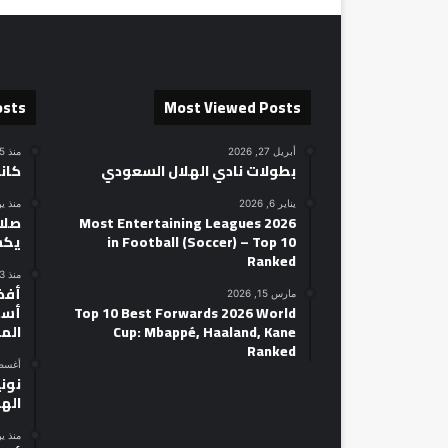
osts
Most Viewed Posts
أبريل 27, 2026
منذ 5 ساعات
بطولات نادي الهلال السعودي
كان
يناير 6, 2026
منذ ي
2026 Most Entertaining Leagues
صلاح
in Football (Soccer) – Top 10
يكش
Ranked
منذ 3 أيام
مارس 15, 2026
Top 10 Best Forwards 2026 World
أسط
Cup: Mbappé, Haaland, Kane
الم
Ranked
أغسطس 14
نوني
الهل
منذ ي