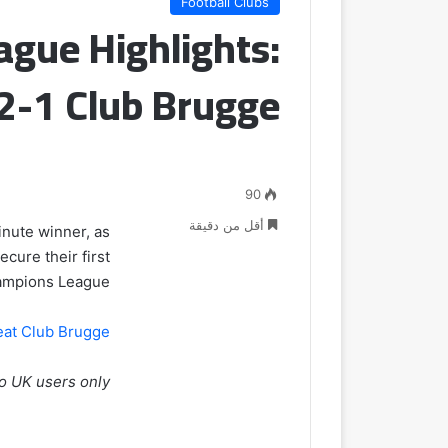
Football Clubs
gue Highlights:
2-1 Club Brugge
90
أقل من دقيقة
inute winner, as
cure their first
hampions League.
eat Club Brugge
to UK users only.