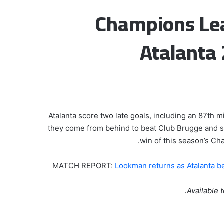
Champions Lea
Atalanta 
Atalanta score two late goals, including an 87th m
they come from behind to beat Club Brugge and se
win of this season’s C
MATCH REPORT:
Lookman returns as Atalanta b
Available 