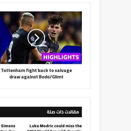
Tottenham
fight
back
to
salvage
draw
against
Bodo/Glimt
Tottenham fight back to salvage
draw against Bodo/Glimt
مقالات ذات صلة
i Simons
Luka Modric could miss the