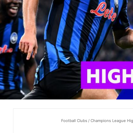
Football Clubs
/
Champions League High