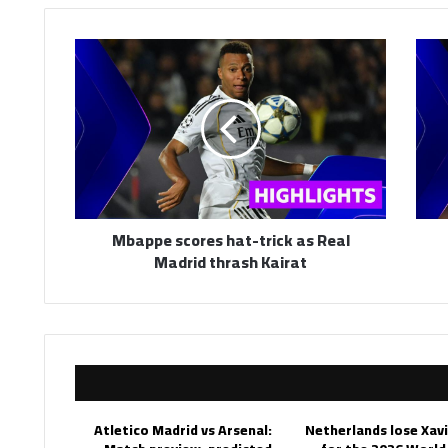
Mbappe
scores
hat-
trick
as
Real
Madrid
thrash
Kairat
Mbappe scores hat-trick as Real
Madrid thrash Kairat
Atletico Madrid vs Arsenal:
Netherlands lose Xav